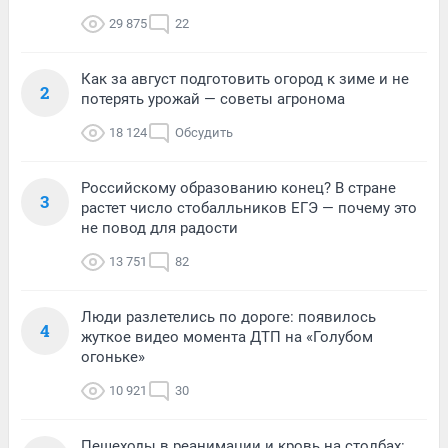
29 875
22
Как за август подготовить огород к зиме и не
2
потерять урожай — советы агронома
18 124
Обсудить
Российскому образованию конец? В стране
3
растет число стобалльников ЕГЭ — почему это
не повод для радости
13 751
82
Люди разлетелись по дороге: появилось
4
жуткое видео момента ДТП на «Голубом
огоньке»
10 921
30
Пешеходы в реанимации и кровь на столбах: