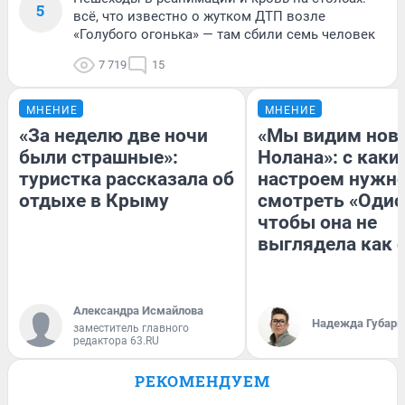
5
всё, что известно о жутком ДТП возле
«Голубого огонька» — там сбили семь человек
7 719
15
МНЕНИЕ
МНЕНИЕ
«За неделю две ночи
«Мы видим нов
были страшные»:
Нолана»: с каки
туристка рассказала об
настроем нужн
отдыхе в Крыму
смотреть «Одис
чтобы она не
выглядела как 
Александра Исмайлова
Надежда Губарь
заместитель главного
редактора 63.RU
РЕКОМЕНДУЕМ