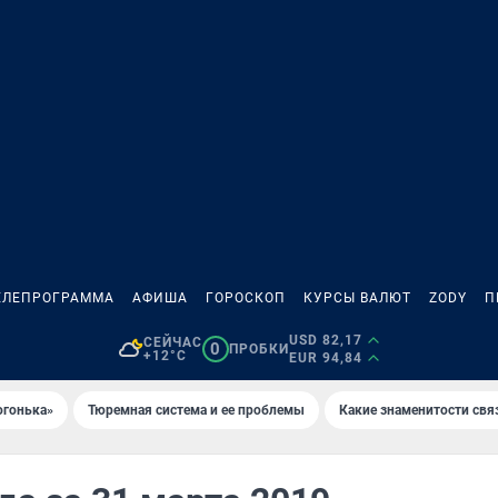
ЕЛЕПРОГРАММА
АФИША
ГОРОСКОП
КУРСЫ ВАЛЮТ
ZODY
П
USD 82,17
СЕЙЧАС
0
ПРОБКИ
+12°C
EUR 94,84
огонька»
Тюремная система и ее проблемы
Какие знаменитости свя