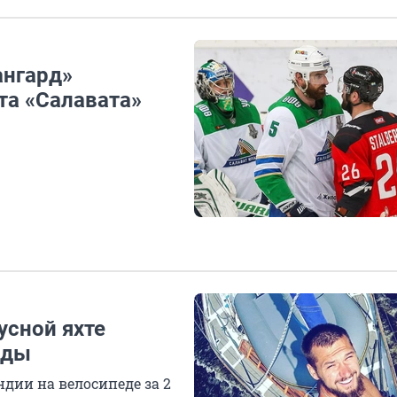
ангард»
та «Салавата»
усной яхте
иды
дии на велосипеде за 2