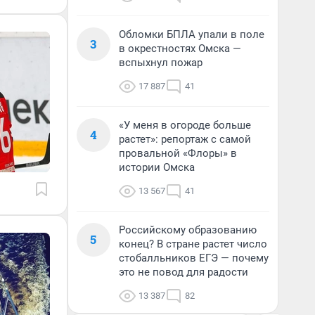
Обломки БПЛА упали в поле
3
в окрестностях Омска —
вспыхнул пожар
17 887
41
«У меня в огороде больше
4
растет»: репортаж с самой
провальной «Флоры» в
истории Омска
13 567
41
Российскому образованию
5
конец? В стране растет число
стобалльников ЕГЭ — почему
это не повод для радости
13 387
82