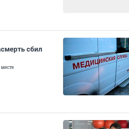
асмерть сбил
 месте