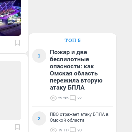
ТОП 5
Пожар и две
1
беспилотные
опасности: как
Омская область
пережила вторую
атаку БПЛА
29 269
22
ПВО отражает атаку БПЛА в
2
Омской области
19 117
90