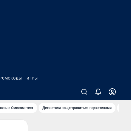
РОМОКОДЫ
ИГРЫ
заны с Омском: тест
Дети стали чаще травиться наркотиками
Появя