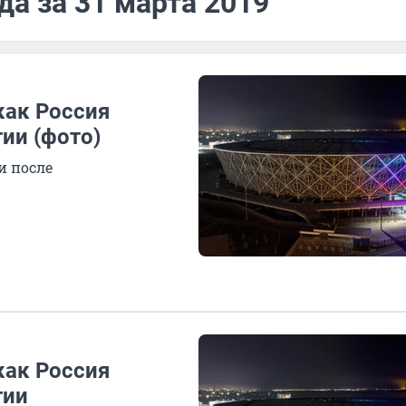
да за 31 марта 2019
как Россия
ии (фото)
и после
как Россия
гии