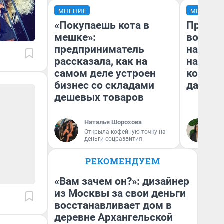
МНЕНИЕ
МНЕНИЕ
«Покупаешь кота в
Продаш
мешке»:
возьмут
предприниматель
нам го
рассказала, как на
налого
самом деле устроен
коснет
бизнес со складами
даже р
дешевых товаров
Наталья Шорохова
Ан
Открыла кофейную точку на
деньги соцразвития
РЕКОМЕНДУЕМ
«Вам зачем он?»: дизайнер
из Москвы за свои деньги
восстанавливает дом в
деревне Архангельской