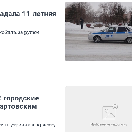
адала 11-летняя
обиль, за рулем
: городские
мартовским
тить утреннюю красоту