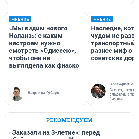
МНЕНИЕ
МНЕНИЕ
«Мы видим нового
Наследие, кото
Нолана»: с каким
чудом не разва
настроем нужно
транспортный 
смотреть «Одиссею»,
разнес миф о 
чтобы она не
советских доро
выглядела как фиаско
Олег Арефьев
Блогер, предпри
Надежда Губарь
владелец в тра
бизнесе
РЕКОМЕНДУЕМ
«Заказали на 3-летие»: перед