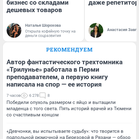
бизнес со складами
даже репетитор
дешевых товаров
Наталья Шорохова
Анастасия Завг
Открыла кофейную точку на
деньги соцразвития
РЕКОМЕНДУЕМ
Автор фантастического трехтомника
«Трилунье» работала в Перми
преподавателем, а первую книгу
написала на спор — ее история
7 часов
6 278
8
Победили опухоль размером с яйцо и вытащили
младенца с того света. Пять историй врачей из Тюмени
со счастливым концом
«Девчонки, вы испытываете судьбу»: что творится в
подпольной рюмочной на Березовой в Рязани — обзор