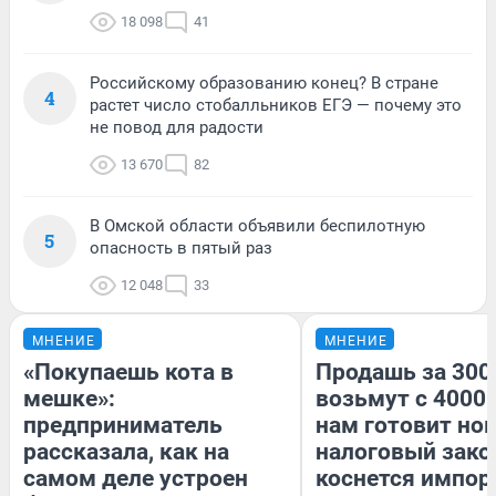
18 098
41
Российскому образованию конец? В стране
4
растет число стобалльников ЕГЭ — почему это
не повод для радости
13 670
82
В Омской области объявили беспилотную
5
опасность в пятый раз
12 048
33
МНЕНИЕ
МНЕНИЕ
«Покупаешь кота в
Продашь за 3000
мешке»:
возьмут с 4000.
предприниматель
нам готовит но
рассказала, как на
налоговый зако
самом деле устроен
коснется импор