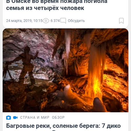
В Омске во время пожара погибла
семья из четырёх человек
24 марта, 2019, 10:15
6 374
Обсудить
СТРАНА И МИР
ОБЗОР
Багровые реки, соленые берега: 7 дико