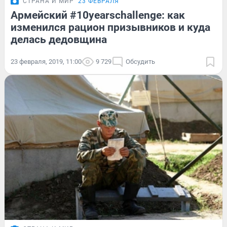
СТРАНА И МИР
23 ФЕВРАЛЯ
Армейский #10yearschallenge: как
изменился рацион призывников и куда
делась дедовщина
23 февраля, 2019, 11:00
9 729
Обсудить