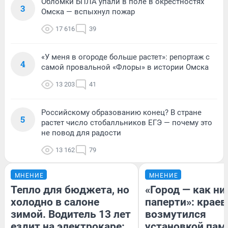
Обломки БПЛА упали в поле в окрестностях
3
Омска — вспыхнул пожар
17 616
39
«У меня в огороде больше растет»: репортаж с
4
самой провальной «Флоры» в истории Омска
13 203
41
Российскому образованию конец? В стране
5
растет число стобалльников ЕГЭ — почему это
не повод для радости
13 162
79
МНЕНИЕ
МНЕНИЕ
Тепло для бюджета, но
«Город — как н
холодно в салоне
паперти»: краев
зимой. Водитель 13 лет
возмутился
ездит на электрокаре:
установкой пам