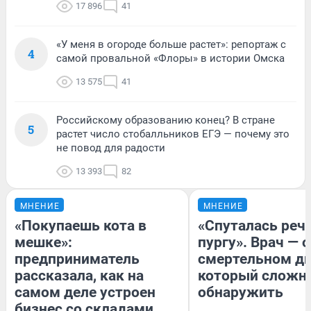
17 896
41
«У меня в огороде больше растет»: репортаж с
4
самой провальной «Флоры» в истории Омска
13 575
41
Российскому образованию конец? В стране
5
растет число стобалльников ЕГЭ — почему это
не повод для радости
13 393
82
МНЕНИЕ
МНЕНИЕ
«Покупаешь кота в
«Спуталась речь
мешке»:
пургу». Врач — о
предприниматель
смертельном ди
рассказала, как на
который сложн
самом деле устроен
обнаружить
бизнес со складами