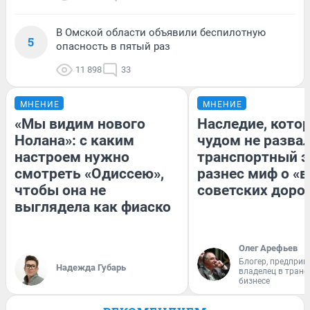
В Омской области объявили беспилотную
5
опасность в пятый раз
11 898
33
МНЕНИЕ
МНЕНИЕ
«Мы видим нового
Наследие, кото
Нолана»: с каким
чудом не разва
настроем нужно
транспортный э
смотреть «Одиссею»,
разнес миф о «
чтобы она не
советских доро
выглядела как фиаско
Олег Арефьев
Блогер, предприн
Надежда Губарь
владелец в тран
бизнесе