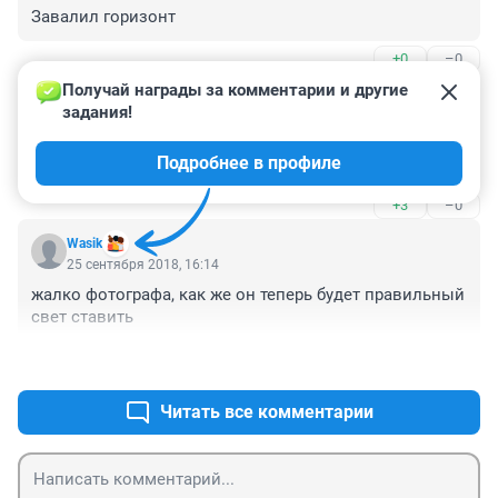
Завалил горизонт
+0
–0
Получай награды за комментарии и другие 
Гость
25 сентября 2018, 16:27
задания!
Да уж, выражение "пролюбил вспышку" заиграло 
Подробнее в профиле
новыми красками :D
+3
–0
Wasik
25 сентября 2018, 16:14
жалко фотографа, как же он теперь будет правильный 
свет ставить
+1
–0
Читать все комментарии