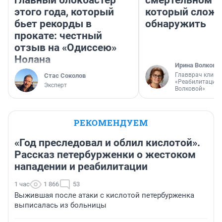
главный блокбастер
смертельном д
этого года, который
который слож
бьет рекорды в
обнаружить
прокате: честный
отзыв на «Одиссею»
Нолана
Ирина Волкова
Главврач клини
Стас Соколов
«Реабилитация 
Эксперт
Волковой»
РЕКОМЕНДУЕМ
«Год преследовал и облил кислотой».
Рассказ петербурженки о жестоком
нападении и реабилитации
1 час
1 866
53
Выжившая после атаки с кислотой петербурженка
выписалась из больницы