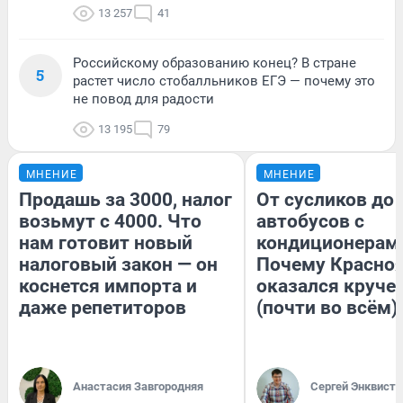
13 257
41
Российскому образованию конец? В стране
5
растет число стобалльников ЕГЭ — почему это
не повод для радости
13 195
79
МНЕНИЕ
МНЕНИЕ
Продашь за 3000, налог
От сусликов до
возьмут с 4000. Что
автобусов с
нам готовит новый
кондиционерам
налоговый закон — он
Почему Красно
коснется импорта и
оказался круче
даже репетиторов
(почти во всём)
Анастасия Завгородняя
Сергей Энквист