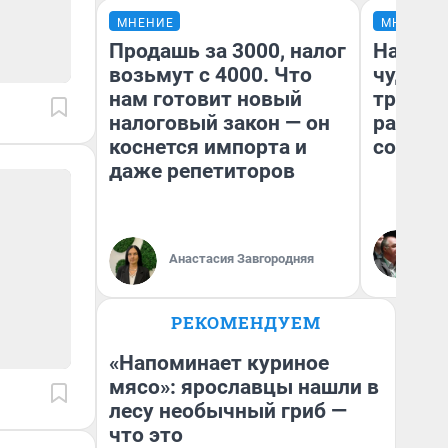
МНЕНИЕ
МНЕНИЕ
Продашь за 3000, налог
Наслед
возьмут с 4000. Что
чудом 
нам готовит новый
трансп
налоговый закон — он
разнес
коснется импорта и
советс
даже репетиторов
Ол
Бл
Анастасия Завгородняя
вл
би
РЕКОМЕНДУЕМ
«Напоминает куриное
мясо»: ярославцы нашли в
лесу необычный гриб —
что это