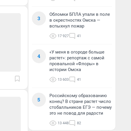
Обломки БПЛА упали в поле
3
в окрестностях Омска —
вспыхнул пожар
17 927
41
«У меня в огороде больше
4
растет»: репортаж с самой
провальной «Флоры» в
истории Омска
13 603
41
Российскому образованию
5
конец? В стране растет число
стобалльников ЕГЭ — почему
это не повод для радости
13 448
82