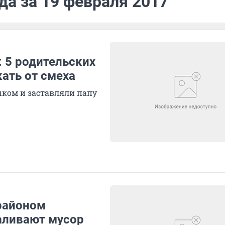
да за 19 февраля 2017
: 5 родительских
кать от смеха
ыком и заставляли папу
районом
ливают мусор