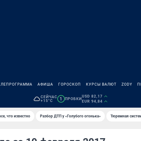
ЕЛЕПРОГРАММА
АФИША
ГОРОСКОП
КУРСЫ ВАЛЮТ
ZODY
П
USD 82,17
СЕЙЧАС
1
ПРОБКИ
+15°C
EUR 94,84
се, что известно
Разбор ДТП у «Голубого огонька»
Тюремная систе