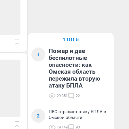
ТОП 5
Пожар и две
1
беспилотные
опасности: как
Омская область
пережила вторую
атаку БПЛА
29 351
22
ПВО отражает атаку БПЛА в
2
Омской области
19 149
90