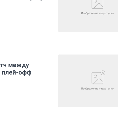
атч между
в плей-офф