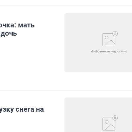
очка: мать
 дочь
зку снега на