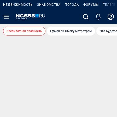
НЕДВИЖИМОСТЬ
ЗНАКОМСТВА
ПОГОДА
ФОРУМЫ
ТЕЛЕПР
Беспилотная опасность
Нужен ли Омску метротрам
Что будет 