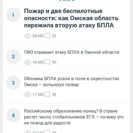
Пожар и две беспилотные
1
опасности: как Омская область
пережила вторую атаку БПЛА
28 642
22
ПВО отражает атаку БПЛА в Омской области
2
18 665
90
Обломки БПЛА упали в поле в окрестностях
3
Омска — вспыхнул пожар
17 540
39
Российскому образованию конец? В стране
4
растет число стобалльников ЕГЭ — почему это
не повод для радости
13 119
79