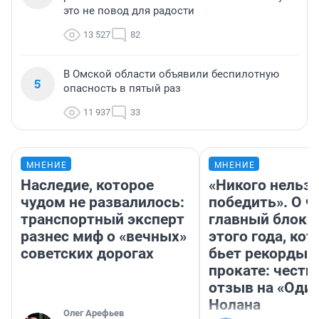
это не повод для радости
13 527
82
В Омской области объявили беспилотную
5
опасность в пятый раз
11 937
33
МНЕНИЕ
МНЕНИЕ
Наследие, которое
«Никого нельз
чудом не развалилось:
победить». О ч
транспортный эксперт
главный блокб
разнес миф о «вечных»
этого года, ко
советских дорогах
бьет рекорды 
прокате: честн
отзыв на «Оди
Нолана
Олег Арефьев