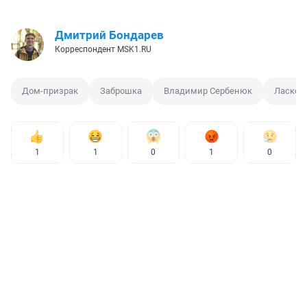
Дмитрий Бондарев
Корреспондент MSK1.RU
Дом-призрак
Заброшка
Владимир Сербенюк
Ласков
1
1
0
1
0