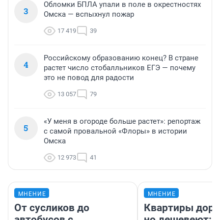
Обломки БПЛА упали в поле в окрестностях
3
Омска — вспыхнул пожар
17 419
39
Российскому образованию конец? В стране
4
растет число стобалльников ЕГЭ — почему
это не повод для радости
13 057
79
«У меня в огороде больше растет»: репортаж
5
с самой провальной «Флоры» в истории
Омска
12 973
41
МНЕНИЕ
МНЕНИЕ
От сусликов до
Квартиры дор
автобусов с
но дешевеют: 