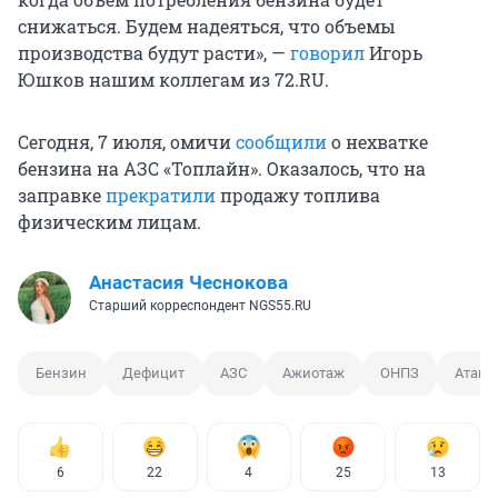
снижаться. Будем надеяться, что объемы
производства будут расти», —
говорил
Игорь
Юшков нашим коллегам из 72.RU.
Сегодня, 7 июля, омичи
сообщили
о нехватке
бензина на АЗС «Топлайн». Оказалось, что на
заправке
прекратили
продажу топлива
физическим лицам.
Анастасия Чеснокова
Старший корреспондент NGS55.RU
Бензин
Дефицит
АЗС
Ажиотаж
ОНПЗ
Атака
6
22
4
25
13