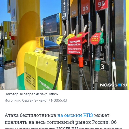
Некоторые заправки закрылись
Источник: 
Сергей Энквист / NGS55.RU
Атака беспилотников
на омский НПЗ
может
повлиять на весь топливный рынок России. Об
этом корреспонденту NGS55.RU рассказал эксперт