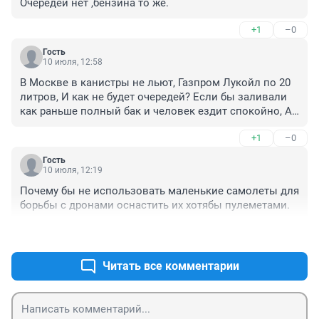
Очередей нет ,бензина то же.
+1
–0
Гость
10 июля, 12:58
В Москве в канистры не льют, Газпром Лукойл по 20 
литров, И как не будет очередей? Если бы заливали 
как раньше полный бак и человек ездит спокойно, А 
что 20 литров до дачи и обратно доехать, Поэтому 
+1
–0
очереди, Там постоял 20 л залил дальше поехал 
искать,
Гость
10 июля, 12:19
Почему бы не использовать маленькие самолеты для 
борьбы с дронами оснастить их хотябы пулеметами.
+0
–2
Читать все комментарии