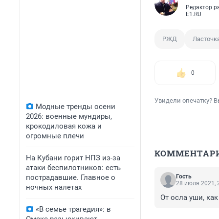
Редактор р
E1.RU
РЖД
Ласточк
0
Увидели опечатку? В
Модные тренды осени
2026: военные мундиры,
крокодиловая кожа и
огромные плечи
КОММЕНТАР
На Кубани горит НПЗ из-за
атаки беспилотников: есть
пострадавшие. Главное о
Гость
28 июля 2021, 
ночных налетах
От осла уши, как
«В семье трагедия»: в