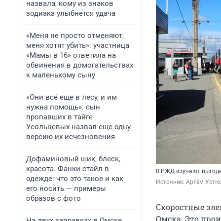
назвала, кому из знаков
зодиака улыбнется удача
«Меня не просто отменяют,
меня хотят убить»: участница
«Мамы в 16» ответила на
обвинения в домогательствах
к маленькому сыну
«Они всё еще в лесу, и им
нужна помощь»: сын
пропавших в тайге
Усольцевых назвал еще одну
версию их исчезновения
Дофаминовый шик, блеск,
красота. Фанки-стайл в
В РЖД изучают выгодн
одежде: что это такое и как
Источник: 
Артём Устю
его носить — примеры
образов с фото
Скоростные эле
Омска. Это прои
На двух заправках в Омске