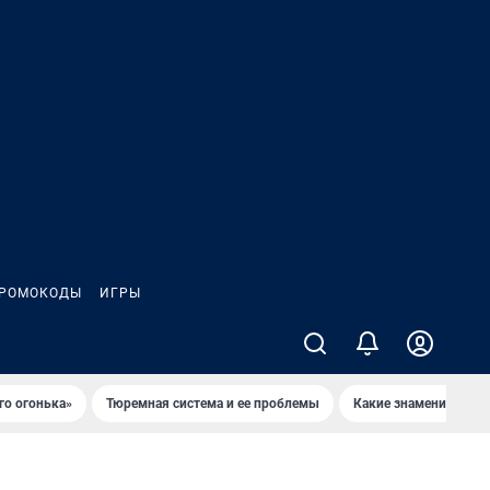
РОМОКОДЫ
ИГРЫ
го огонька»
Тюремная система и ее проблемы
Какие знаменитости 