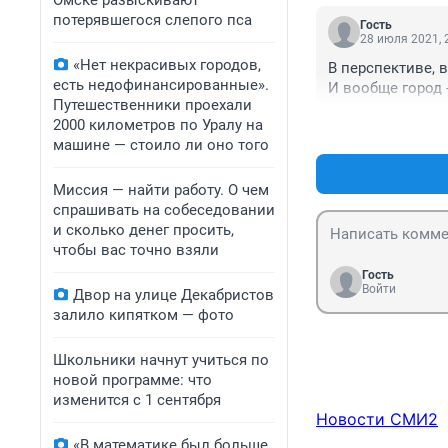
Омске разыскивают
потерявшегося слепого пса
Гость
28 июля 2021, 
«Нет некрасивых городов,
В перспективе, в
есть недофинансированные».
И вообще город -
Путешественники проехали
2000 километров по Уралу на
машине — стоило ли оно того
Миссия — найти работу. О чем
спрашивать на собеседовании
и сколько денег просить,
чтобы вас точно взяли
Гость
Войти
Двор на улице Декабристов
залило кипятком — фото
Школьники начнут учиться по
новой программе: что
изменится с 1 сентября
Новости СМИ2
«В математике был больше