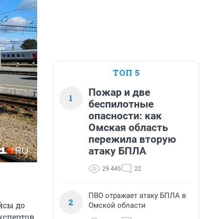
ТОП 5
Пожар и две
1
беспилотные
опасности: как
Омская область
пережила вторую
атаку БПЛА
29 445
22
ПВО отражает атаку БПЛА в
2
йсы до
Омской области
кспертов