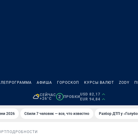
ЕЛЕПРОГРАММА
АФИША
ГОРОСКОП
КУРСЫ ВАЛЮТ
ZODY
П
USD 82,17
СЕЙЧАС
2
ПРОБКИ
+26°C
EUR 94,84
ени 2026
Сбили 7 человек — все, что известно
Разбор ДТП у «Голубо
ОРТ
ПОДРОБНОСТИ