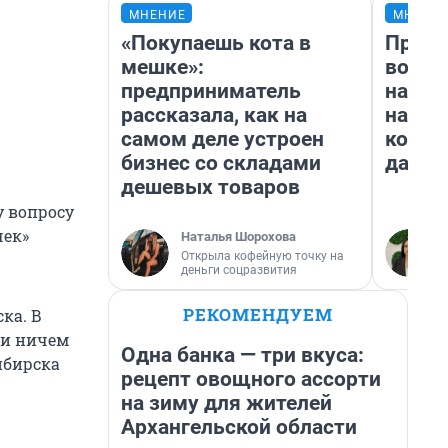
МНЕНИЕ
МНЕНИ
«Покупаешь кота в
Прода
мешке»:
возьм
предприниматель
нам г
рассказала, как на
налог
самом деле устроен
косне
бизнес со складами
даже 
дешевых товаров
у вопросу
чек»
Наталья Шорохова
Открыла кофейную точку на
деньги соцразвития
РЕКОМЕНДУЕМ
ка. В
а и ничем
Одна банка — три вкуса:
ибирска
рецепт овощного ассорти
на зиму для жителей
Архангельской области