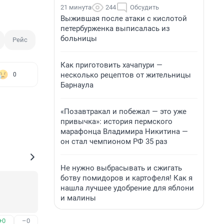
21 минута
244
Обсудить
Выжившая после атаки с кислотой
петербурженка выписалась из
больницы
Рейс
Как приготовить хачапури —
несколько рецептов от жительницы
0
Барнаула
«Позавтракал и побежал — это уже
привычка»: история пермского
марафонца Владимира Никитина —
он стал чемпионом РФ 35 раз
Не нужно выбрасывать и сжигать
ботву помидоров и картофеля! Как я
нашла лучшее удобрение для яблони
и малины
+0
–0