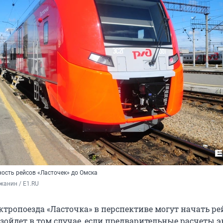
ость рейсов «Ласточек» до Омска
жанин / E1.RU
ктропоезда «Ласточка» в перспективе могут начать ре
зойдет в том случае, если предварительные расчеты э