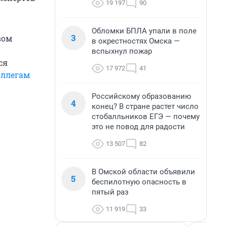
19 197
90
Обломки БПЛА упали в поле
3
вом
в окрестностях Омска —
вспыхнул пожар
ся
17 972
41
ллегам
Российскому образованию
4
конец? В стране растет число
стобалльников ЕГЭ — почему
это не повод для радости
13 507
82
В Омской области объявили
5
беспилотную опасность в
пятый раз
11 919
33