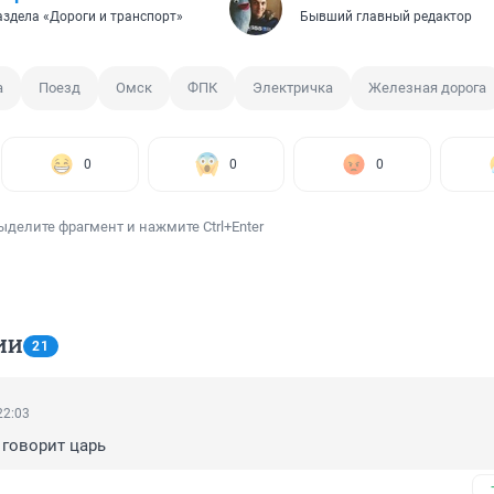
аздела «Дороги и транспорт»
Бывший главный редактор
а
Поезд
Омск
ФПК
Электричка
Железная дорога
0
0
0
ыделите фрагмент и нажмите Ctrl+Enter
ИИ
21
22:03
 говорит царь