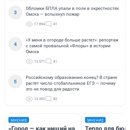
Обломки БПЛА упали в поле в окрестностях
3
Омска — вспыхнул пожар
17 894
41
«У меня в огороде больше растет»: репортаж
4
с самой провальной «Флоры» в истории
Омска
13 571
41
Российскому образованию конец? В стране
5
растет число стобалльников ЕГЭ — почему
это не повод для радости
13 392
82
МНЕНИЕ
МНЕНИЕ
«Город — как нищий на
Тепло для бюд