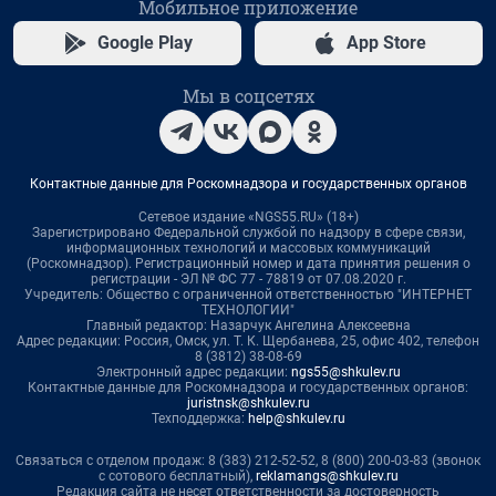
Мобильное приложение
Google Play
App Store
Мы в соцсетях
Контактные данные для Роскомнадзора и государственных органов
Сетевое издание «NGS55.RU» (18+)
Зарегистрировано Федеральной службой по надзору в сфере связи,
информационных технологий и массовых коммуникаций
(Роскомнадзор). Регистрационный номер и дата принятия решения о
регистрации - ЭЛ № ФС 77 - 78819 от 07.08.2020 г.
Учредитель: Общество с ограниченной ответственностью "ИНТЕРНЕТ
ТЕХНОЛОГИИ"
Главный редактор: Назарчук Ангелина Алексеевна
Адрес редакции: Россия, Омск, ул. Т. К. Щербанева, 25, офис 402, телефон
8 (3812) 38-08-69
Электронный адрес редакции:
ngs55@shkulev.ru
Контактные данные для Роскомнадзора и государственных органов:
juristnsk@shkulev.ru
Техподдержка:
help@shkulev.ru
Связаться с отделом продаж: 8 (383) 212-52-52, 8 (800) 200-03-83 (звонок
с сотового бесплатный),
reklamangs@shkulev.ru
Редакция сайта не несет ответственности за достоверность