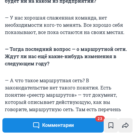
будет ни на каком из предприятий?
— У нас хорошая слаженная команда, нет
необходимости кого-то менять. Все хорошо себя
показывают, все пока остаются на своих местах.
— Тогда последний вопрос — о маршрутной сети.
Ждут ли нас ещё какие-нибудь изменения в
следующем году?
— А что такое маршрутная сеть? В
законодательстве нет такого понятия. Есть
понятие «реестр маршрутов» — тот документ,
который описывает действующую, как вы
говорите, маршрутную сеть. Там есть перечень
маршрутов и есть их характеристики, включая
23
список остановок, по которому движется тот или
Комментарии
иной автобус маршрута. Я пытаюсь довести до