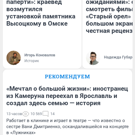
паперти»: краевед
ожиданиями»: с
возмутился
смотреть филь
установкой памятника
«Старый орел» 
Высоцкому в Омске
большом экран
честная реценз
Игорь Коновалов
Надежда Губарь
Историк
РЕКОМЕНДУЕМ
«Мечтал о большой жизни»: иностранец
из Камеруна переехал в Ярославль и
создал здесь семью — история
13 часов
10 569
14
Работает в клинике и играет в театре — что известно о
сестре Вани Дмитриенко, оскандалившейся на концерте
в «Лужниках»