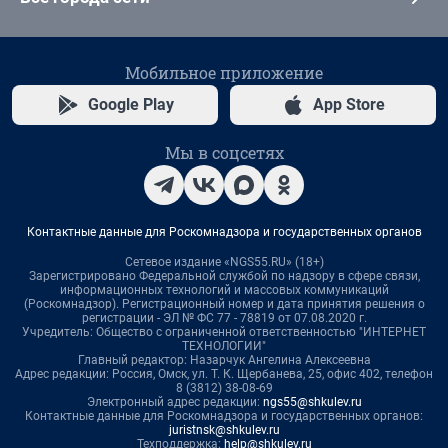
Мобильное приложение
Google Play
App Store
Мы в соцсетях
Контактные данные для Роскомнадзора и государственных органов
Сетевое издание «NGS55.RU» (18+)
Зарегистрировано Федеральной службой по надзору в сфере связи,
информационных технологий и массовых коммуникаций
(Роскомнадзор). Регистрационный номер и дата принятия решения о
регистрации - ЭЛ № ФС 77 - 78819 от 07.08.2020 г.
Учредитель: Общество с ограниченной ответственностью "ИНТЕРНЕТ
ТЕХНОЛОГИИ"
Главный редактор: Назарчук Ангелина Алексеевна
Адрес редакции: Россия, Омск, ул. Т. К. Щербанева, 25, офис 402, телефон
8 (3812) 38-08-69
Электронный адрес редакции:
ngs55@shkulev.ru
Контактные данные для Роскомнадзора и государственных органов:
juristnsk@shkulev.ru
Техподдержка:
help@shkulev.ru