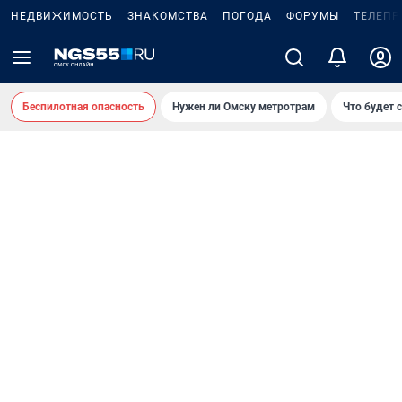
НЕДВИЖИМОСТЬ
ЗНАКОМСТВА
ПОГОДА
ФОРУМЫ
ТЕЛЕПР
Беспилотная опасность
Нужен ли Омску метротрам
Что будет 