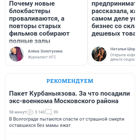
Почему новые
предпринимат
блокбастеры
рассказала, как
проваливаются, а
самом деле ус
повторы старых
бизнес со скл
фильмов собирают
дешевых това
полные залы
Наталья Шорох
Алёна Золотухина
Открыла кофейн
Журналист НГС
деньги соцразв
РЕКОМЕНДУЕМ
Пакет Курбаныязова. За что посадили
экс-военкома Московского района
58 минут
5 143
39
В Волгограде пытаются спасти от страшной смерти
оставшихся без мамы ежат