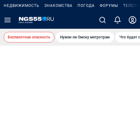
НЕДВИЖИМОСТЬ
ЗНАКОМСТВА
ПОГОДА
ФОРУМЫ
ТЕЛЕПР
Беспилотная опасность
Нужен ли Омску метротрам
Что будет 