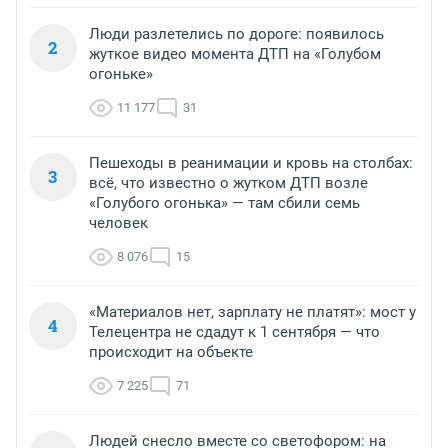
Люди разлетелись по дороге: появилось
2
жуткое видео момента ДТП на «Голубом
огоньке»
11 177
31
Пешеходы в реанимации и кровь на столбах:
3
всё, что известно о жутком ДТП возле
«Голубого огонька» — там сбили семь
человек
8 076
15
«Материалов нет, зарплату не платят»: мост у
4
Телецентра не сдадут к 1 сентября — что
происходит на объекте
7 225
71
Людей снесло вместе со светофором: на