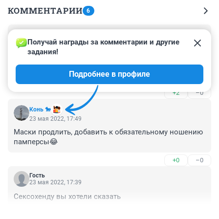
КОММЕНТАРИИ
6
Гость
23 мая 2022, 23:08
Получай награды за комментарии и другие 
задания!
Для этой страны не столь опасны оспа и холера, как 
тотальное, просто поголовное, прогрессирующее с 
Подробнее в профиле
каждым часом скудоумие ...
+2
–0
Конь 🐎
23 мая 2022, 17:49
Маски продлить, добавить к обязательному ношению 
памперсы😂
+0
–0
Гость
23 мая 2022, 17:39
Сексохенду вы хотели сказать
+1
–1