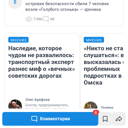
5
островке безопасности сбили 7 человек
возле «Голубого огонька» — хроника
7 066
68
МНЕНИЕ
МНЕНИЕ
Наследие, которое
«Никто не стан
чудом не развалилось:
слушаться»: в
транспортный эксперт
высказалась о
разнес миф о «вечных»
проблемных
советских дорогах
подростках в л
Омска
Олег Арефьев
Блогер, предприниматель,
Полина
владелец в транспортном
6
бизнесе
Комментарии