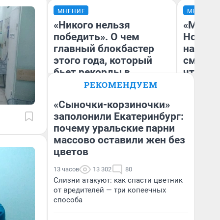
МНЕНИЕ
МНЕНИЕ
«Никого нельзя
«Мы ви
победить». О чем
Нолана
главный блокбастер
настро
этого года, который
смотре
бьет рекорды в
чтобы 
прокате: честный
выгляд
РЕКОМЕНДУЕМ
отзыв на «Одиссею»
«Сыночки-корзиночки»
Нолана
заполонили Екатеринбург:
Стас Соколов
почему уральские парни
На
Эксперт
массово оставили жен без
цветов
13 часов
13 302
80
Слизни атакуют: как спасти цветник
от вредителей — три копеечных
способа