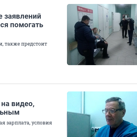
е заявлений
лся помогать
и, также предстоит
на видео,
льным
ая зарплата, условия