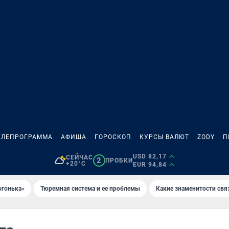
ЕЛЕПРОГРАММА
АФИША
ГОРОСКОП
КУРСЫ ВАЛЮТ
ZODY
П
USD 82,17
СЕЙЧАС
2
ПРОБКИ
+20°C
EUR 94,84
огонька»
Тюремная система и ее проблемы
Какие знаменитости свя