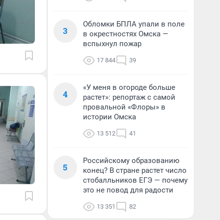
Обломки БПЛА упали в поле
3
в окрестностях Омска —
вспыхнул пожар
17 844
39
«У меня в огороде больше
4
растет»: репортаж с самой
провальной «Флоры» в
истории Омска
13 512
41
Российскому образованию
5
конец? В стране растет число
стобалльников ЕГЭ — почему
это не повод для радости
13 351
82