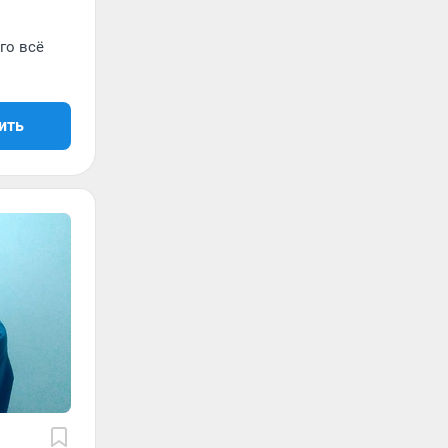
го всё
ить