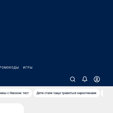
РОМОКОДЫ
ИГРЫ
заны с Омском: тест
Дети стали чаще травиться наркотиками
Появя