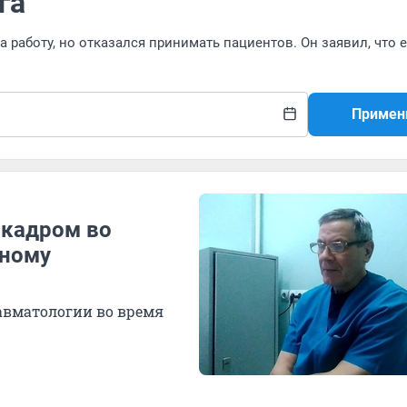
га
 работу, но отказался принимать пациентов. Он заявил, что е
Примен
 кадром во
яному
авматологии во время