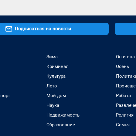
Подписаться на новости
Зима
Он и она
Криминал
Осень
Культура
Политик
Лето
Происше
спорт
Мой дом
Работа
Наука
Развлеч
Недвижимость
Религия
Образование
Семья