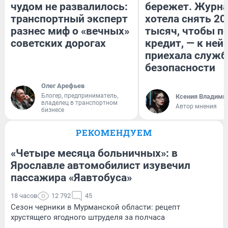
чудом не развалилось:
бережет. Журн
транспортный эксперт
хотела снять 20
разнес миф о «вечных»
тысяч, чтобы п
советских дорогах
кредит, — к ней
приехала служб
безопасности
Олег Арефьев
Блогер, предприниматель,
Ксения Владими
владелец в транспортном
Автор мнения
бизнесе
РЕКОМЕНДУЕМ
«Четыре месяца больничных»: в
Ярославле автомобилист изувечил
пассажира «Яавтобуса»
18 часов
12 792
45
Сезон черники в Мурманской области: рецепт
хрустящего ягодного штруделя за полчаса