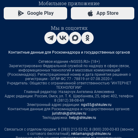
Мобильное приложение
Google Play
App Store
Мы в соцсетях
Контактные данные для Роскомнадзора и государственных органов
Сетевое издание «NGS55.RU» (18+)
Зарегистрировано Федеральной службой по надзору в сфере связи,
информационных технологий и массовых коммуникаций
(Роскомнадзор). Регистрационный номер и дата принятия решения о
регистрации - ЭЛ № ФС 77 - 78819 от 07.08.2020 г.
Учредитель: Общество с ограниченной ответственностью "ИНТЕРНЕТ
ТЕХНОЛОГИИ"
Главный редактор: Назарчук Ангелина Алексеевна
Адрес редакции: Россия, Омск, ул. Т. К. Щербанева, 25, офис 402, телефон
8 (3812) 38-08-69
Электронный адрес редакции:
ngs55@shkulev.ru
Контактные данные для Роскомнадзора и государственных органов:
juristnsk@shkulev.ru
Техподдержка:
help@shkulev.ru
Связаться с отделом продаж: 8 (383) 212-52-52, 8 (800) 200-03-83 (звонок
с сотового бесплатный),
reklamangs@shkulev.ru
Редакция сайта не несет ответственности за достоверность