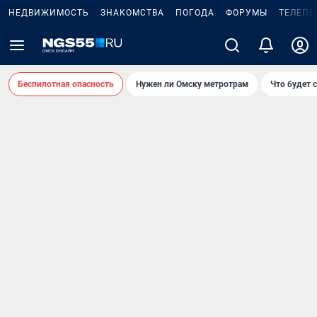
НЕДВИЖИМОСТЬ
ЗНАКОМСТВА
ПОГОДА
ФОРУМЫ
ТЕЛЕПР
Беспилотная опасность
Нужен ли Омску метротрам
Что будет 