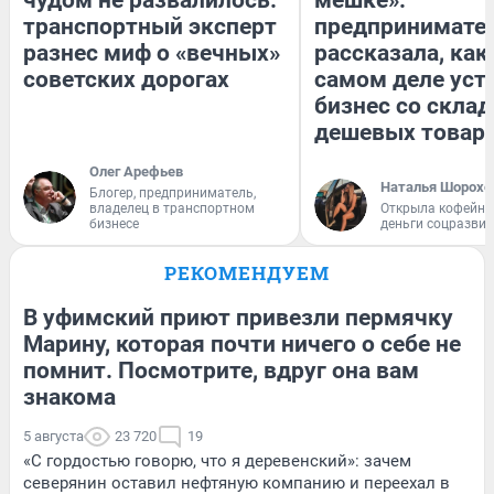
транспортный эксперт
предпринимате
разнес миф о «вечных»
рассказала, как
советских дорогах
самом деле уст
бизнес со скла
дешевых товар
Олег Арефьев
Наталья Шорохо
Блогер, предприниматель,
владелец в транспортном
Открыла кофейну
бизнесе
деньги соцразви
РЕКОМЕНДУЕМ
В уфимский приют привезли пермячку
Марину, которая почти ничего о себе не
помнит. Посмотрите, вдруг она вам
знакома
5 августа
23 720
19
«С гордостью говорю, что я деревенский»: зачем
северянин оставил нефтяную компанию и переехал в