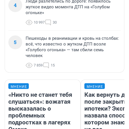
Люди разлетелись по дороге: появилось
4
жуткое видео момента ДТП на «Голубом
огоньке»
10 997
30
Пешеходы в реанимации и кровь на столбах:
5
всё, что известно о жутком ДТП возле
«Голубого огонька» — там сбили семь
человек
7 859
15
МНЕНИЕ
МНЕНИЕ
«Никто не станет тебя
Как вернуть де
слушаться»: вожатая
после закрыти
высказалась о
ипотеки? Эксп
проблемных
назвала способ
подростках в лагерях
котором знают