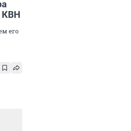
ра
 КВН
ем его