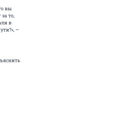
то вы
за то,
али в
ути?», —
бъяснить