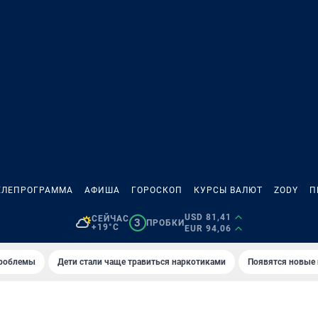
ЕЛЕПРОГРАММА
АФИША
ГОРОСКОП
КУРСЫ ВАЛЮТ
ZODY
П
USD 81,41
СЕЙЧАС
3
ПРОБКИ
+19°C
EUR 94,06
проблемы
Дети стали чаще травиться наркотиками
Появятся новые