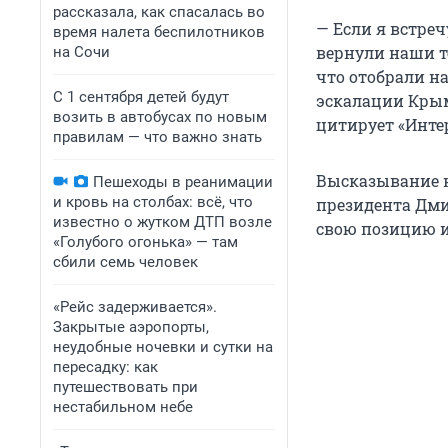
рассказала, как спасалась во
— Если я встреч
время налета беспилотников
вернули наши т
на Сочи
что отобрали н
С 1 сентября детей будут
эскалации Крым
возить в автобусах по новым
цитирует «Инте
правилам — что важно знать
Высказывание н
Пешеходы в реанимации
и кровь на столбах: всё, что
президента Дми
известно о жутком ДТП возле
свою позицию и
«Голубого огонька» — там
сбили семь человек
«Рейс задерживается».
Закрытые аэропорты,
неудобные ночевки и сутки на
пересадку: как
путешествовать при
нестабильном небе