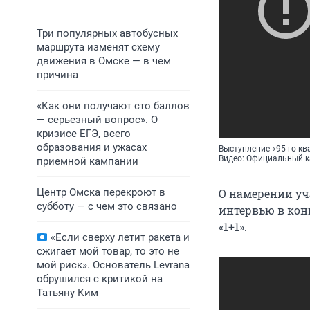
Три популярных автобусных
маршрута изменят схему
движения в Омске — в чем
причина
«Как они получают сто баллов
— серьезный вопрос». О
кризисе ЕГЭ, всего
образования и ужасах
Выступление «95-го кв
Видео: Официальный к
приемной кампании
Центр Омска перекроют в
О намерении уч
субботу — с чем это связано
интервью в конц
«1+1».
«Если сверху летит ракета и
сжигает мой товар, то это не
мой риск». Основатель Levrana
обрушился с критикой на
Татьяну Ким