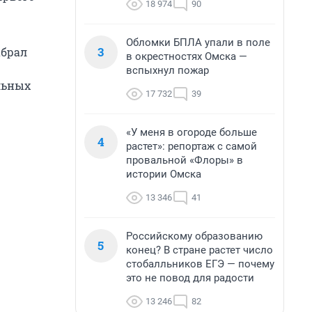
18 974
90
Обломки БПЛА упали в поле
3
абрал
в окрестностях Омска —
вспыхнул пожар
ельных
17 732
39
«У меня в огороде больше
4
растет»: репортаж с самой
провальной «Флоры» в
истории Омска
13 346
41
Российскому образованию
5
конец? В стране растет число
стобалльников ЕГЭ — почему
это не повод для радости
13 246
82