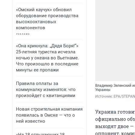
«Омский каучук» обновил
оборудование производства
высокооктановых
компонентов
«Она крикнула: „Дядя Боря!“»
25-летняя туристка исчезла
ночью у океана во Вьетнаме.
Что произошло в последние
минуты ее пропажи
Правила оплаты за
Владимир Зеленский иг
коммуналку изменятся: что
Украины
произойдет с квитанциями
Источник: 
EPA/STEPA
Новая строительная компания
Украина готови
появилась в Омске — что о
официально объ
ней известно
выходят двое —
оппонент, коми
«На 18 отдыхающих 18