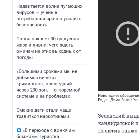
Надвигается волна пугающих
вирусов — ученые
потребовали срочно усилить
безопасность
Снова накроет 30-градусная
жара и ливни: чего ждать
омичам на этих выходных от
погоды
«Большими сроками мы не
добьемся ничего»:
криминолог, прошедший
через 200 зон, — о тюремной
системе и ее проблемах
Новогоднее обращение
Видео: Дима Волк / Yo
Омские дети стали чаще
Зеленский выдви
травиться наркотиками
кандидатской п
Политик также 
«В переходе с вонючим
бомжом». Туристка