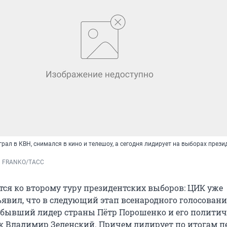
рал в КВН, снимался в кино и телешоу, а сегодня лидирует на выборах прези
N FRANKO/ТАСС
тся ко второму туру президентских выборов: ЦИК уже
явил, что в следующий этап всенародного голосован
 бывший лидер страны Пётр Порошенко и его полити
к Владимир Зеленский. Причем лидирует по итогам п