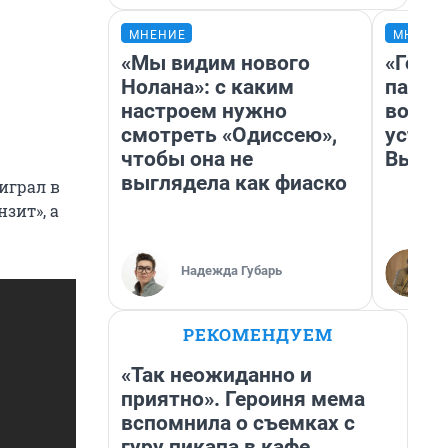
МНЕНИЕ
МНЕНИ
«Мы видим нового
«Горо
Нолана»: с каким
папер
настроем нужно
возму
смотреть «Одиссею»,
устан
чтобы она не
Высоц
выглядела как фиаско
играл в
зит», а
Надежда Губарь
РЕКОМЕНДУЕМ
«Так неожиданно и
приятно». Героиня мема
вспомнила о съемках с
гуру пикапа в кафе