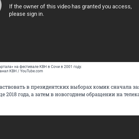
артала» на фестивале КВН в Сочи в 2001 году.
анал КВН / YouTube.com
аствовать в президентских выборах комик сначала за
е 2018 года, а затем в новогоднем обращении на телек