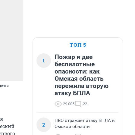
ТОП 5
Пожар и две
1
беспилотные
опасности: как
Омская область
пережила вторую
дента
атаку БПЛА
29 005
22
ия
ПВО отражает атаку БПЛА в
2
ческий
Омской области
ервого