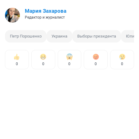
Мария Захарова
Редактор и журналист
Петр Порошенко
Украина
Выборы президента
Юлия 
0
0
0
0
0