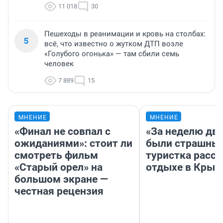
11 018
30
Пешеходы в реанимации и кровь на столбах:
5
всё, что известно о жутком ДТП возле
«Голубого огонька» — там сбили семь
человек
7 889
15
МНЕНИЕ
МНЕНИЕ
«Финал не совпал с
«За неделю две
ожиданиями»: стоит ли
были страшные
смотреть фильм
туристка расск
«Старый орел» на
отдыхе в Крым
большом экране —
честная рецензия