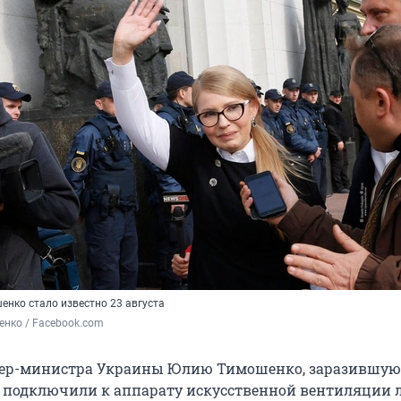
енко стало известно 23 августа
нко / Facebook.com
ер-министра Украины Юлию Тимошенко, заразившую
 подключили к аппарату искусственной вентиляции л