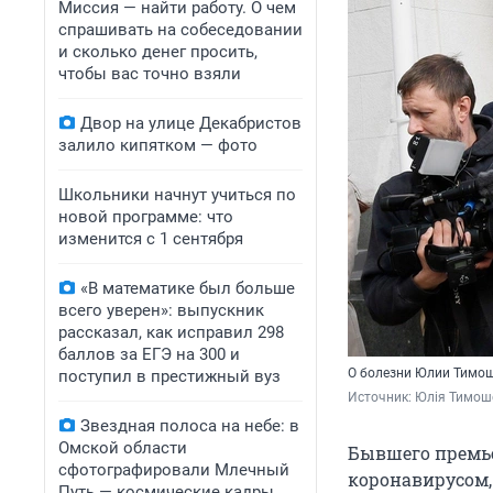
Миссия — найти работу. О чем
спрашивать на собеседовании
и сколько денег просить,
чтобы вас точно взяли
Двор на улице Декабристов
залило кипятком — фото
Школьники начнут учиться по
новой программе: что
изменится с 1 сентября
«В математике был больше
всего уверен»: выпускник
рассказал, как исправил 298
баллов за ЕГЭ на 300 и
О болезни Юлии Тимош
поступил в престижный вуз
Источник: 
Юлія Тимоше
Звездная полоса на небе: в
Омской области
Бывшего премь
сфотографировали Млечный
коронавирусом,
Путь — космические кадры