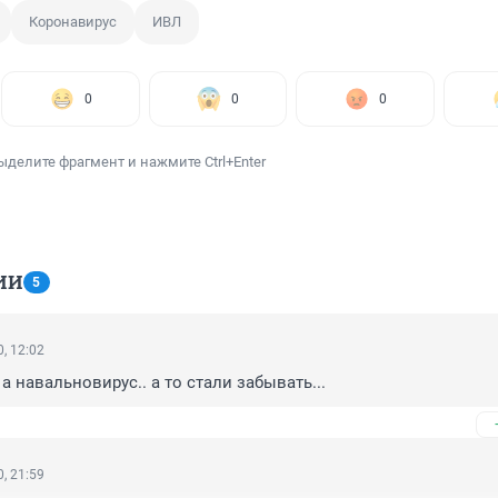
Коронавирус
ИВЛ
0
0
0
ыделите фрагмент и нажмите Ctrl+Enter
ИИ
5
, 12:02
а навальновирус.. а то стали забывать...
, 21:59