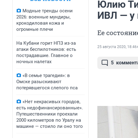
Юлию Ти
Модные тренды осени
ИВЛ — у
2026: военные мундиры,
крокодиловая кожа и
огромные плечи
Ее состояни
На Кубани горит НПЗ из-за
25 августа 2020, 18:46
атаки беспилотников: есть
пострадавшие. Главное о
ночных налетах
5
коммент
«В семье трагедия»: в
Омске разыскивают
потерявшегося слепого пса
«Нет некрасивых городов,
есть недофинансированные».
Путешественники проехали
2000 километров по Уралу на
машине — стоило ли оно того