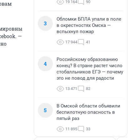
19 164
90
ловам
Обломки БПЛА упали в поле
3
в окрестностях Омска —
имировны
вспыхнул пожар
ebook. —
17 944
41
сно
Российскому образованию
4
конец? В стране растет число
стобалльников ЕГЭ — почему
это не повод для радости
13 471
82
В Омской области объявили
5
беспилотную опасность в
пятый раз
11 895
33