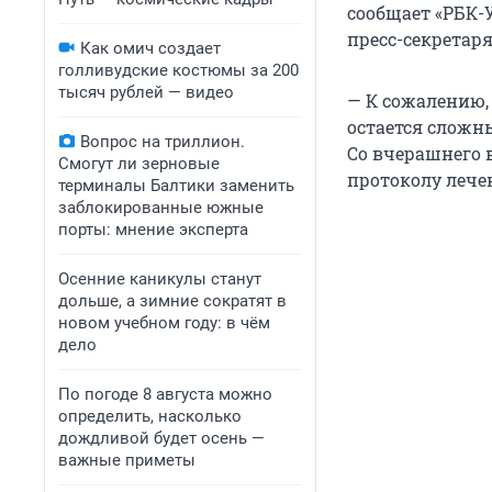
сообщает «РБК-
пресс-секретар
Как омич создает
голливудские костюмы за 200
тысяч рублей — видео
— К сожалению,
остается сложны
Вопрос на триллион.
Со вчерашнего 
Смогут ли зерновые
протоколу лече
терминалы Балтики заменить
заблокированные южные
порты: мнение эксперта
Осенние каникулы станут
дольше, а зимние сократят в
новом учебном году: в чём
дело
По погоде 8 августа можно
определить, насколько
дождливой будет осень —
важные приметы