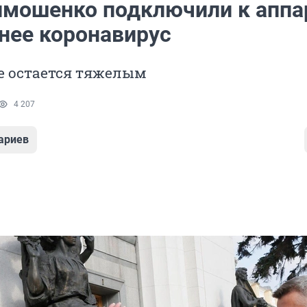
мошенко подключили к аппа
 нее коронавирус
е остается тяжелым
4 207
ариев