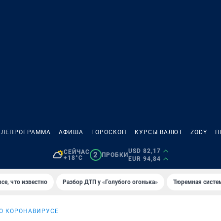
ЕЛЕПРОГРАММА
АФИША
ГОРОСКОП
КУРСЫ ВАЛЮТ
ZODY
П
USD 82,17
СЕЙЧАС
2
ПРОБКИ
+18°C
EUR 94,84
се, что известно
Разбор ДТП у «Голубого огонька»
Тюремная систе
 О КОРОНАВИРУСЕ