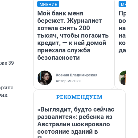
МНЕНИЕ
МНЕНИ
Мой банк меня
Прода
бережет. Журналист
возьм
хотела снять 200
нам г
тысяч, чтобы погасить
налог
кредит, — к ней домой
косне
приехала служба
даже 
безопасности
иже 39
Ксения Владимирская
Автор мнения
арина
Они
РЕКОМЕНДУЕМ
«Выглядит, будто сейчас
развалится»: ребенка из
Австралии шокировало
состояние зданий в