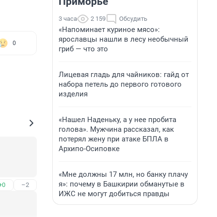
Приморье
3 часа
2 159
Обсудить
«Напоминает куриное мясо»:
ярославцы нашли в лесу необычный
0
гриб — что это
Лицевая гладь для чайников: гайд от
набора петель до первого готового
изделия
«Нашел Наденьку, а у нее пробита
голова». Мужчина рассказал, как
потерял жену при атаке БПЛА в
Архипо-Осиповке
«Мне должны 17 млн, но банку плачу
я»: почему в Башкирии обманутые в
+0
–2
ИЖС не могут добиться правды