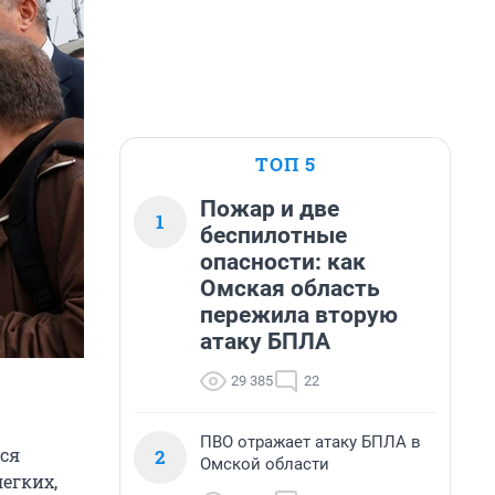
ТОП 5
Пожар и две
1
беспилотные
опасности: как
Омская область
пережила вторую
атаку БПЛА
29 385
22
ПВО отражает атаку БПЛА в
ся
2
Омской области
егких,