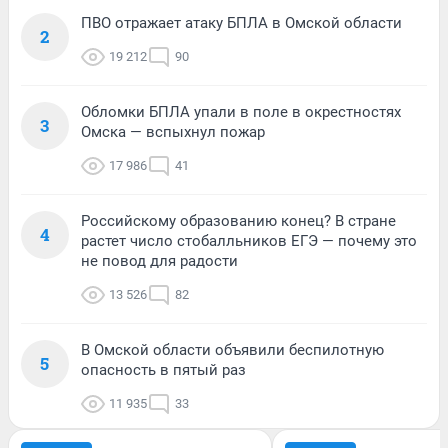
ПВО отражает атаку БПЛА в Омской области
2
19 212
90
Обломки БПЛА упали в поле в окрестностях
3
Омска — вспыхнул пожар
17 986
41
Российскому образованию конец? В стране
4
растет число стобалльников ЕГЭ — почему это
не повод для радости
13 526
82
В Омской области объявили беспилотную
5
опасность в пятый раз
11 935
33