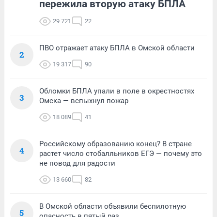
пережила вторую атаку БПЛА
29 721
22
ПВО отражает атаку БПЛА в Омской области
2
19 317
90
Обломки БПЛА упали в поле в окрестностях
3
Омска — вспыхнул пожар
18 089
41
Российскому образованию конец? В стране
4
растет число стобалльников ЕГЭ — почему это
не повод для радости
13 660
82
В Омской области объявили беспилотную
5
опасность в пятый раз