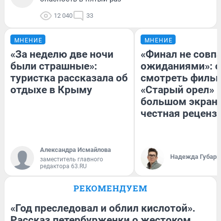
12 040
33
МНЕНИЕ
МНЕНИЕ
«За неделю две ночи
«Финал не совпа
были страшные»:
ожиданиями»: с
туристка рассказала об
смотреть филь
отдыхе в Крыму
«Старый орел» 
большом экран
честная реценз
Александра Исмайлова
Надежда Губарь
заместитель главного
редактора 63.RU
РЕКОМЕНДУЕМ
«Год преследовал и облил кислотой».
Рассказ петербурженки о жестоком