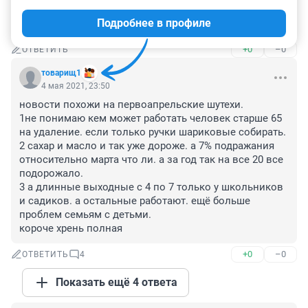
Я 29.04купила сахар за 54руб килограмм,после зашла 
Подробнее в профиле
в магнит ,там 49,где есть по 46?
+0
–0
ОТВЕТИТЬ
товарищ1
4 мая 2021, 23:50
новости похожи на первоапрельские шутехи. 

1не понимаю кем может работать человек старше 65 
на удаление. если только ручки шариковые собирать. 

2 сахар и масло и так уже дороже. а 7% подражания 
относительно марта что ли. а за год так на все 20 все 
подорожало.

3 а длинные выходные с 4 по 7 только у школьников 
и садиков. а остальные работают. ещё больше 
проблем семьям с детьми.

короче хрень полная
+0
–0
ОТВЕТИТЬ
4
Показать ещё 4 ответа