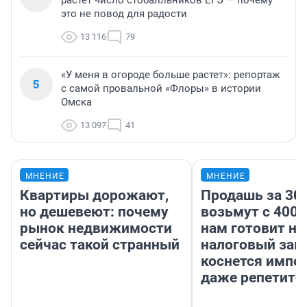
растет число стобалльников ЕГЭ — почему
это не повод для радости
13 116
79
«У меня в огороде больше растет»: репортаж
5
с самой провальной «Флоры» в истории
Омска
13 097
41
МНЕНИЕ
МНЕНИЕ
Квартиры дорожают,
Продашь за 300
но дешевеют: почему
возьмут с 4000
рынок недвижимости
нам готовит н
сейчас такой странный
налоговый зако
коснется импор
даже репетито