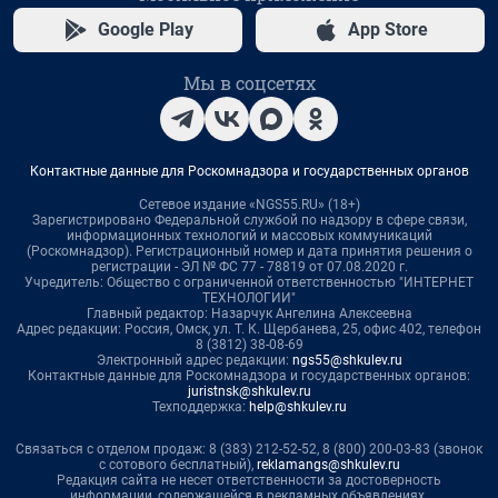
Google Play
App Store
Мы в соцсетях
Контактные данные для Роскомнадзора и государственных органов
Сетевое издание «NGS55.RU» (18+)
Зарегистрировано Федеральной службой по надзору в сфере связи,
информационных технологий и массовых коммуникаций
(Роскомнадзор). Регистрационный номер и дата принятия решения о
регистрации - ЭЛ № ФС 77 - 78819 от 07.08.2020 г.
Учредитель: Общество с ограниченной ответственностью "ИНТЕРНЕТ
ТЕХНОЛОГИИ"
Главный редактор: Назарчук Ангелина Алексеевна
Адрес редакции: Россия, Омск, ул. Т. К. Щербанева, 25, офис 402, телефон
8 (3812) 38-08-69
Электронный адрес редакции:
ngs55@shkulev.ru
Контактные данные для Роскомнадзора и государственных органов:
juristnsk@shkulev.ru
Техподдержка:
help@shkulev.ru
Связаться с отделом продаж: 8 (383) 212-52-52, 8 (800) 200-03-83 (звонок
с сотового бесплатный),
reklamangs@shkulev.ru
Редакция сайта не несет ответственности за достоверность
информации, содержащейся в рекламных объявлениях.