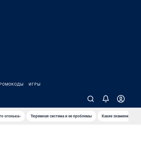
РОМОКОДЫ
ИГРЫ
го огонька»
Тюремная система и ее проблемы
Какие знаменитости 