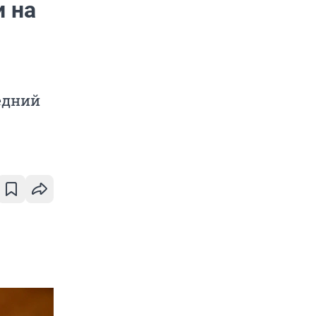
и на
едний