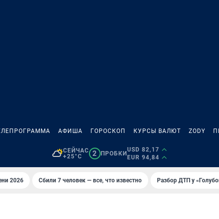
ЕЛЕПРОГРАММА
АФИША
ГОРОСКОП
КУРСЫ ВАЛЮТ
ZODY
П
USD 82,17
СЕЙЧАС
2
ПРОБКИ
+25°C
EUR 94,84
ени 2026
Сбили 7 человек — все, что известно
Разбор ДТП у «Голубо