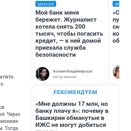
МНЕНИЕ
МНЕНИ
Мой банк меня
«Спут
бережет. Журналист
пургу»
хотела снять 200
смерт
тысяч, чтобы погасить
котор
кредит, — к ней домой
обнар
приехала служба
безопасности
Ксения Владимирская
атить
Автор мнения
нь
РЕКОМЕНДУЕМ
«Мне должны 17 млн, но
ки
банку плачу я»: почему в
ё. Через
Башкирии обманутые в
ынесение
ИЖС не могут добиться
. Тогда