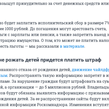
взыщут принудительно за счет денежных средств или
но будет заплатить исполнительский сбор в размере 7%
нее 1000 рублей. До погашения могут арестовать счета,
ги с зарплаты или пенсии, а также запретить выезд 
страцию имущества. О том, кто может не платить нало
о есть льготы — мы рассказали
в материале
.
не рожать детей придется платить штраф
знанного отказа от рождения детей,
движение чайлдф
нным
. Распространять такую информацию запретят в и
кламе. За нарушение граждан будут штрафовать на су
ей, а организации — до 5 миллионов рублей. Владельц
сов будут обязаны выявлять информацию с призыва
ождения детей. За ее распространение сайты будут вк
нной информации Роскомнадзора. Изменения вступят 