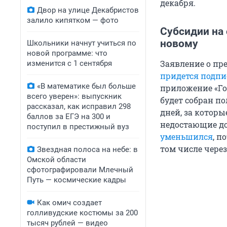
декабря.
Двор на улице Декабристов
залило кипятком — фото
Субсидии на
новому
Школьники начнут учиться по
новой программе: что
Заявление о пр
изменится с 1 сентября
придется подп
«В математике был больше
приложение «Гос
всего уверен»: выпускник
будет собран по
рассказал, как исправил 298
дней, за которы
баллов за ЕГЭ на 300 и
недостающие до
поступил в престижный вуз
уменьшился
, п
том числе чере
Звездная полоса на небе: в
Омской области
сфотографировали Млечный
Путь — космические кадры
Как омич создает
голливудские костюмы за 200
тысяч рублей — видео