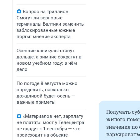
Вопрос на триллион.
Смогут ли зерновые
терминалы Балтики заменить
заблокированные южные
порты: мнение эксперта
Осенние каникулы станут
дольше, а зимние сократят в
новом учебном году: в чём
дело
По погоде 8 августа можно
определить, насколько
дождливой будет осень —
важные приметы
Получать су
«Материалов нет, зарплату
жилого помещ
не платят»: мост у Телецентра
значение по 
не сдадут к 1 сентября — что
варьироватьс
происходит на объекте