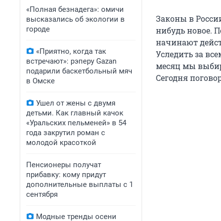
«Полная безнадега»: омичи
Законы в Росси
высказались об экологии в
городе
нибудь новое. 
начинают дейст
«Приятно, когда так
Уследить за вс
встречают»: рэперу Gazan
месяц мы выбир
подарили баскетбольный мяч
Сегодня поговор
в Омске
Ушел от жены с двумя
детьми. Как главный качок
«Уральских пельменей» в 54
года закрутил роман с
молодой красоткой
Пенсионеры получат
прибавку: кому придут
дополнительные выплаты с 1
сентября
Модные тренды осени