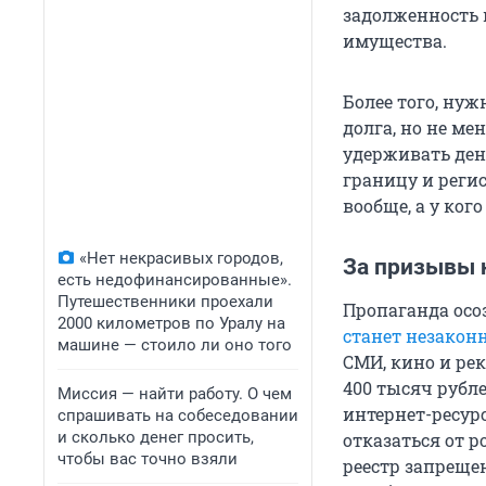
задолженность 
имущества.
Более того, нуж
долга, но не ме
удерживать день
границу и реги
вообще, а у ког
«Нет некрасивых городов,
За призывы 
есть недофинансированные».
Путешественники проехали
Пропаганда осо
2000 километров по Уралу на
станет незако
машине — стоило ли оно того
СМИ, кино и ре
400 тысяч рубл
Миссия — найти работу. О чем
интернет-ресур
спрашивать на собеседовании
и сколько денег просить,
отказаться от р
чтобы вас точно взяли
реестр запреще