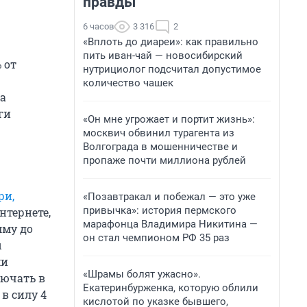
правды
6 часов
3 316
2
«Вплоть до диареи»: как правильно
пить иван-чай — новосибирский
 от
нутрициолог подсчитал допустимое
количество чашек
за
ги
«Он мне угрожает и портит жизнь»:
москвич обвинил турагента из
Волгограда в мошенничестве и
пропаже почти миллиона рублей
ри,
«Позавтракал и побежал — это уже
привычка»: история пермского
нтернете,
марафонца Владимира Никитина —
мму до
он стал чемпионом РФ 35 раз
ы
ми
«Шрамы болят ужасно».
лючать в
Екатеринбурженка, которую облили
в силу 4
кислотой по указке бывшего,