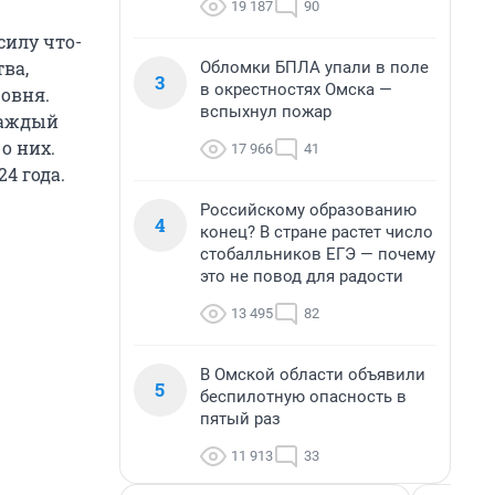
19 187
90
силу что-
ва,
Обломки БПЛА упали в поле
3
в окрестностях Омска —
овня.
вспыхнул пожар
каждый
о них.
17 966
41
4 года.
Российскому образованию
4
конец? В стране растет число
стобалльников ЕГЭ — почему
это не повод для радости
13 495
82
В Омской области объявили
5
беспилотную опасность в
пятый раз
11 913
33