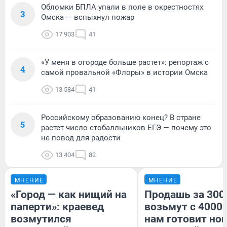
Обломки БПЛА упали в поле в окрестностях
3
Омска — вспыхнул пожар
17 903
41
«У меня в огороде больше растет»: репортаж с
4
самой провальной «Флоры» в истории Омска
13 584
41
Российскому образованию конец? В стране
5
растет число стобалльников ЕГЭ — почему это
не повод для радости
13 404
82
МНЕНИЕ
МНЕНИЕ
«Город — как нищий на
Продашь за 3000
паперти»: краевед
возьмут с 4000.
возмутился
нам готовит но