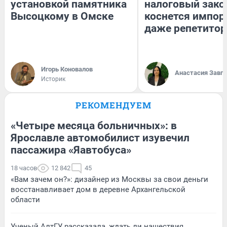
установкой памятника
налоговый зако
Высоцкому в Омске
коснется импор
даже репетитор
Игорь Коновалов
Анастасия Завг
Историк
РЕКОМЕНДУЕМ
«Четыре месяца больничных»: в
Ярославле автомобилист изувечил
пассажира «Яавтобуса»
18 часов
12 842
45
«Вам зачем он?»: дизайнер из Москвы за свои деньги
восстанавливает дом в деревне Архангельской
области
Ученый АлтГУ рассказала, ждать ли нашествия