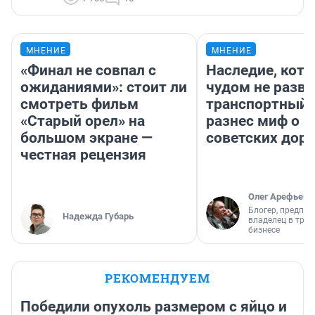
МНЕНИЕ
МНЕНИЕ
«Финал не совпал с
Наследие, кото
ожиданиями»: стоит ли
чудом не разва
смотреть фильм
транспортный 
«Старый орел» на
разнес миф о 
большом экране —
советских доро
честная рецензия
Олег Арефьев
Блогер, предпри
Надежда Губарь
владелец в тра
бизнесе
РЕКОМЕНДУЕМ
Победили опухоль размером с яйцо и