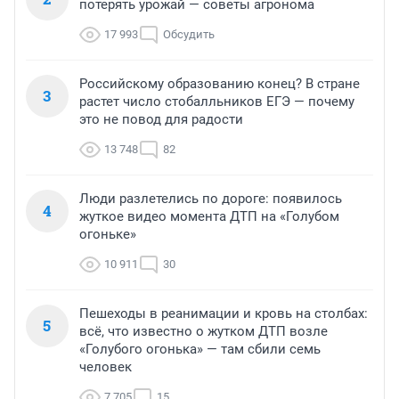
потерять урожай — советы агронома
17 993
Обсудить
Российскому образованию конец? В стране
3
растет число стобалльников ЕГЭ — почему
это не повод для радости
13 748
82
Люди разлетелись по дороге: появилось
4
жуткое видео момента ДТП на «Голубом
огоньке»
10 911
30
Пешеходы в реанимации и кровь на столбах:
5
всё, что известно о жутком ДТП возле
«Голубого огонька» — там сбили семь
человек
7 705
15