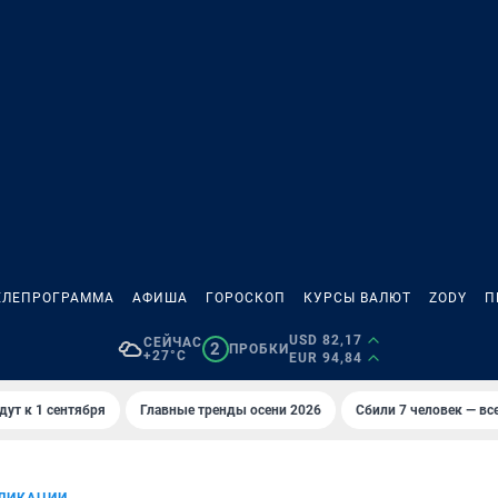
ЕЛЕПРОГРАММА
АФИША
ГОРОСКОП
КУРСЫ ВАЛЮТ
ZODY
П
USD 82,17
СЕЙЧАС
2
ПРОБКИ
+27°C
EUR 94,84
дут к 1 сентября
Главные тренды осени 2026
Сбили 7 человек — все