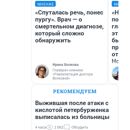
МНЕНИЕ
МНЕНИ
«Спуталась речь, понес
«Нико
пургу». Врач — о
побед
смертельном диагнозе,
главн
который сложно
этого
обнаружить
бьет 
прока
отзыв
Нолан
Ирина Волкова
Главврач клиники
«Реабилитация доктора
Волковой»
РЕКОМЕНДУЕМ
Выжившая после атаки с
кислотой петербурженка
выписалась из больницы
4 часа
2 062
Обсудить