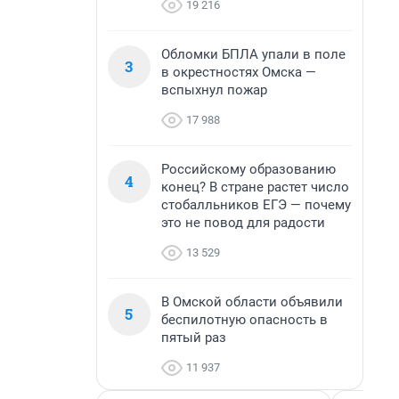
19 216
Обломки БПЛА упали в поле
3
в окрестностях Омска —
вспыхнул пожар
17 988
Российскому образованию
4
конец? В стране растет число
стобалльников ЕГЭ — почему
это не повод для радости
13 529
В Омской области объявили
5
беспилотную опасность в
пятый раз
11 937