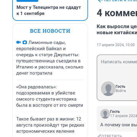
ПЕРЕЙТИ К ПУ
Мост у Телецентра не сдадут
4 комме
к 1 сентября
Как выросли це
ВСЕ НОВОСТИ
новые китайски
Лимонные сады,
17 апреля 2024, 10:00
европейский Байкал и
очередь к статуе Джульетты:
путешественница съездила в
Италию и рассказала, сколько
денег потратила
«Она радовалась»:
Гость
Войти
подозреваемая в убийстве
омского студента-историка
была в восторге от его смерти
Гость
17 апреля 2024
Такое бывает раз в жизни: 12
А почему они вы
августа произойдут три редких
астрономических явления
ОТВЕТИТЬ