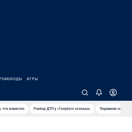
РОМОКОДЫ
ИГРЫ
, что известно
Разбор ДТП у «Голубого огонька»
Тюремная система