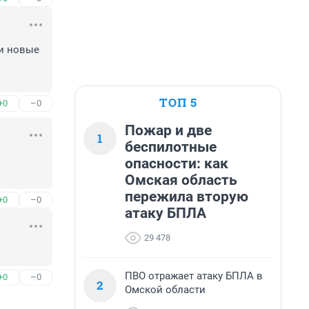
и новые 
ТОП 5
+0
–0
Пожар и две
1
беспилотные
опасности: как
Омская область
пережила вторую
+0
–0
атаку БПЛА
29 478
ПВО отражает атаку БПЛА в
+0
–0
2
Омской области