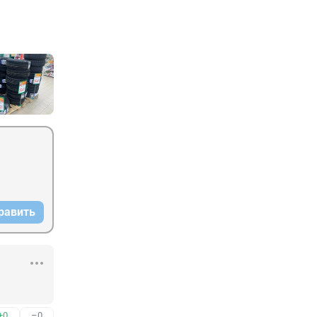
равить
+0
–0