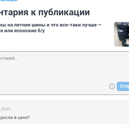
БЛИКАЦИИ
нтария к публикации
ны на летние шины и что все-таки лучше —
е или японские б/у
Отп
, 23:27
росли в цене?