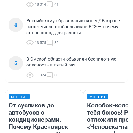
18 014
41
Российскому образованию конец? В стране
4
растет число стобалльников ЕГЭ — почему
это не повод для радости
13 575
82
В Омской области объявили беспилотную
5
опасность в пятый раз
11 974
33
МНЕНИЕ
МНЕНИЕ
От сусликов до
Колобок-колобо
автобусов с
тебя боюсь! Ра
кондиционерами.
отложили прок
Почему Красноярск
«Человека-пау