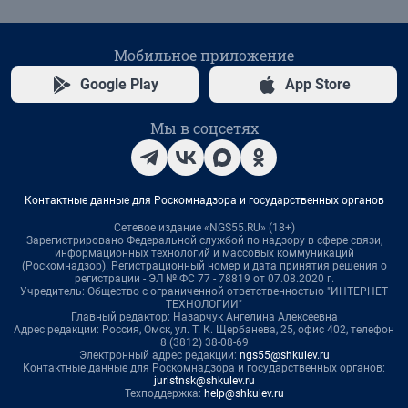
Мобильное приложение
Google Play
App Store
Мы в соцсетях
Контактные данные для Роскомнадзора и государственных органов
Сетевое издание «NGS55.RU» (18+)
Зарегистрировано Федеральной службой по надзору в сфере связи,
информационных технологий и массовых коммуникаций
(Роскомнадзор). Регистрационный номер и дата принятия решения о
регистрации - ЭЛ № ФС 77 - 78819 от 07.08.2020 г.
Учредитель: Общество с ограниченной ответственностью "ИНТЕРНЕТ
ТЕХНОЛОГИИ"
Главный редактор: Назарчук Ангелина Алексеевна
Адрес редакции: Россия, Омск, ул. Т. К. Щербанева, 25, офис 402, телефон
8 (3812) 38-08-69
Электронный адрес редакции:
ngs55@shkulev.ru
Контактные данные для Роскомнадзора и государственных органов:
juristnsk@shkulev.ru
Техподдержка:
help@shkulev.ru