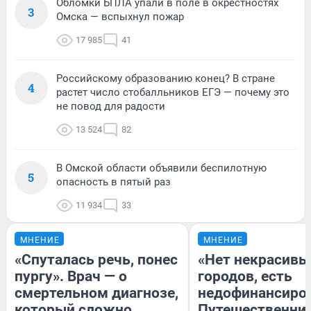
Обломки БПЛА упали в поле в окрестностях
3
Омска — вспыхнул пожар
17 985
41
Российскому образованию конец? В стране
4
растет число стобалльников ЕГЭ — почему это
не повод для радости
13 524
82
В Омской области объявили беспилотную
5
опасность в пятый раз
11 934
33
МНЕНИЕ
МНЕНИЕ
«Спуталась речь, понес
«Нет некрасивы
пургу». Врач — о
городов, есть
смертельном диагнозе,
недофинансиро
который сложно
Путешественни