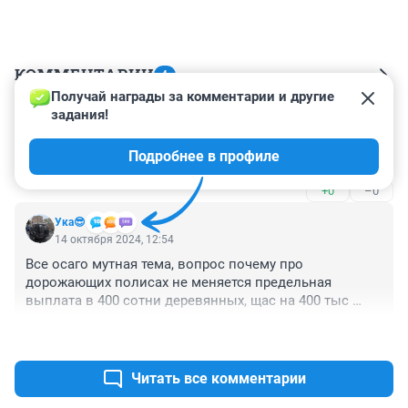
КОММЕНТАРИИ
4
Получай награды за комментарии и другие 
задания!
Гость
14 октября 2024, 14:17
Подробнее в профиле
А что случилось?
+0
–0
Ука😎
14 октября 2024, 12:54
Все осаго мутная тема, вопрос почему про 
дорожающих полисах не меняется предельная 
выплата в 400 сотни деревянных, щас на 400 тыс 
только запор после аварии ремонтировать
+0
–0
Читать все комментарии