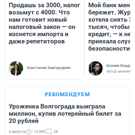
Продашь за 3000, налог
Мой банк меня
возьмут с 4000. Что
бережет. Журн
нам готовит новый
хотела снять 2
налоговый закон — он
тысяч, чтобы п
коснется импорта и
кредит, — к не
даже репетиторов
приехала служ
безопасности
Ксения Владим
Анастасия Завгородняя
Автор мнения
РЕКОМЕНДУЕМ
Уроженка Волгограда выиграла
миллион, купив лотерейный билет за
20 рублей
5 августа
15 895
28