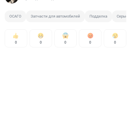
ОСАГО
Запчасти для автомобилей
Подделка
Серые 
0
0
0
0
0