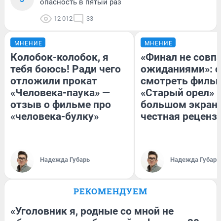
опасность в пятый раз
12 012
33
МНЕНИЕ
МНЕНИЕ
Колобок-колобок, я
«Финал не совпа
тебя боюсь! Ради чего
ожиданиями»: с
отложили прокат
смотреть филь
«Человека-паука» —
«Старый орел» 
отзыв о фильме про
большом экран
«человека-булку»
честная реценз
Надежда Губарь
Надежда Губарь
РЕКОМЕНДУЕМ
«Уголовник я, родные со мной не