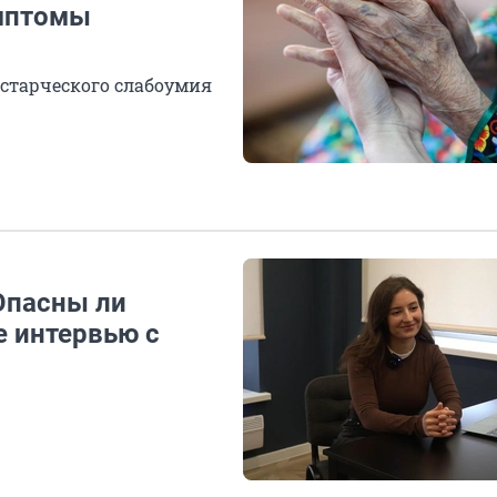
имптомы
 старческого слабоумия
 Опасны ли
 интервью с