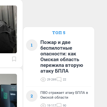
ТОП 5
Пожар и две
1
беспилотные
опасности: как
Омская область
пережила вторую
атаку БПЛА
29 269
22
ПВО отражает атаку БПЛА в
2
Омской области
19 117
90