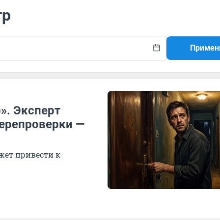
тр
Примен
». Эксперт
перепроверки —
жет привести к