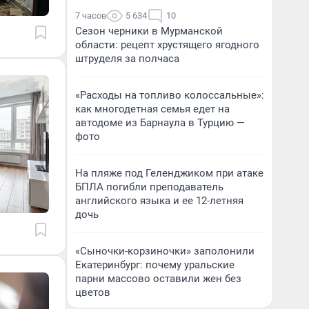
7 часов
5 634
10
Сезон черники в Мурманской
области: рецепт хрустящего ягодного
штруделя за полчаса
«Расходы на топливо колоссальные»:
как многодетная семья едет на
автодоме из Барнаула в Турцию —
фото
На пляже под Геленджиком при атаке
БПЛА погибли преподаватель
английского языка и ее 12-летняя
дочь
«Сыночки-корзиночки» заполонили
Екатеринбург: почему уральские
парни массово оставили жен без
цветов