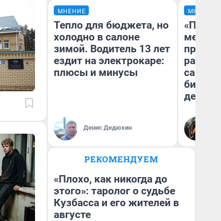
МНЕНИЕ
МНЕНИЕ
Тепло для бюджета, но
«Покуп
холодно в салоне
мешке»
зимой. Водитель 13 лет
предпр
ездит на электрокаре:
рассказ
плюсы и минусы
самом 
бизнес
дешевы
На
Денис Дедюхин
От
де
РЕКОМЕНДУЕМ
«Плохо, как никогда до
этого»: таролог о судьбе
Кузбасса и его жителей в
августе