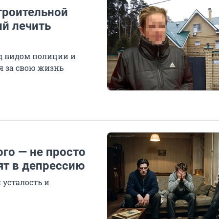
строительной
ий лечить
од видом полиции и
ся за свою жизнь
го — не просто
ят в депрессию
 усталость и