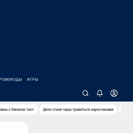
РОМОКОДЫ
ИГРЫ
заны с Омском: тест
Дети стали чаще травиться наркотиками
Появя