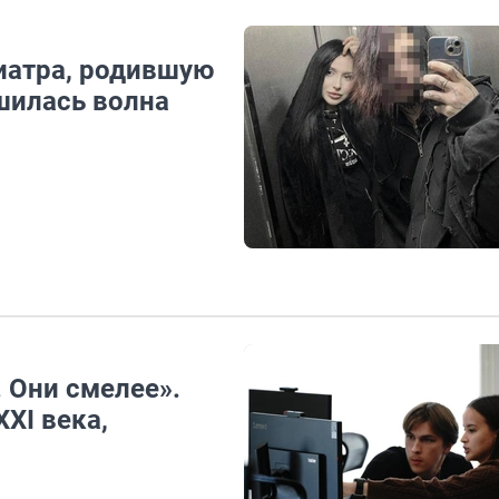
хиатра, родившую
шилась волна
. Они смелее».
XI века,