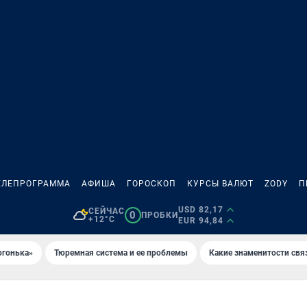
ЕЛЕПРОГРАММА
АФИША
ГОРОСКОП
КУРСЫ ВАЛЮТ
ZODY
П
USD 82,17
СЕЙЧАС
0
ПРОБКИ
+12°C
EUR 94,84
огонька»
Тюремная система и ее проблемы
Какие знаменитости свя