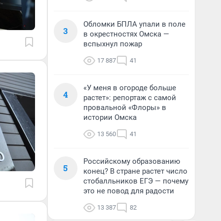
Обломки БПЛА упали в поле
3
в окрестностях Омска —
вспыхнул пожар
17 887
41
«У меня в огороде больше
4
растет»: репортаж с самой
провальной «Флоры» в
истории Омска
13 560
41
Российскому образованию
5
конец? В стране растет число
стобалльников ЕГЭ — почему
это не повод для радости
13 387
82