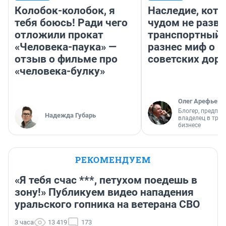
Колобок-колобок, я
Наследие, кото
тебя боюсь! Ради чего
чудом не разва
отложили прокат
транспортный 
«Человека-паука» —
разнес миф о 
отзыв о фильме про
советских доро
«человека-булку»
Олег Арефьев
Блогер, предпри
Надежда Губарь
владелец в тра
бизнесе
РЕКОМЕНДУЕМ
«Я тебя счас ***, петухом поедешь в
зону!» Публикуем видео нападения
уральского гопника на ветерана СВО
3 часа
13 419
173