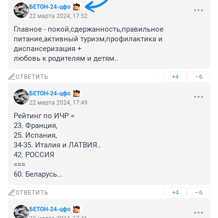
БЕТОН-24-цфо
22 марта 2024, 17:52
Главное - покой,сдержанность,правильное 
питание,активный туризм,профилактика и 
диспансеризация +

любовь к родителям и детям..
+4
–6
ОТВЕТИТЬ
БЕТОН-24-цфо
22 марта 2024, 17:49
Рейтинг по ИЧР =

23. Франция,

25. Испания,

34-35. Италия и ЛАТВИЯ..

42. РОССИЯ

===

60. Беларусь...
+4
–6
ОТВЕТИТЬ
БЕТОН-24-цфо