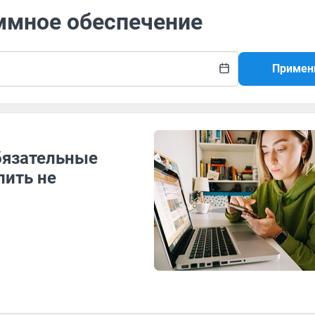
аммное обеспечение
Примен
бязательные
пить не