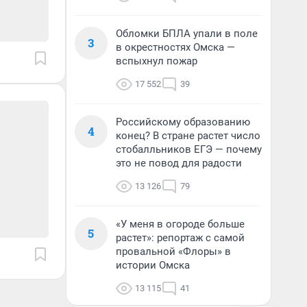
Обломки БПЛА упали в поле
3
в окрестностях Омска —
вспыхнул пожар
17 552
39
Российскому образованию
4
конец? В стране растет число
стобалльников ЕГЭ — почему
это не повод для радости
13 126
79
«У меня в огороде больше
5
растет»: репортаж с самой
провальной «Флоры» в
истории Омска
13 115
41