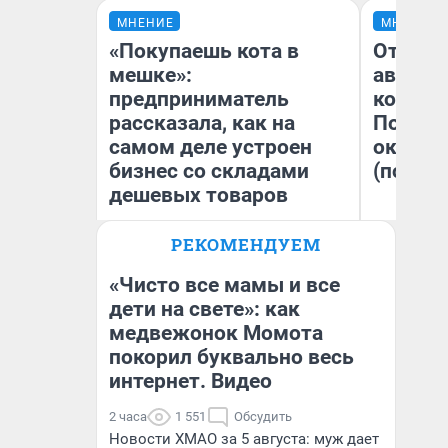
МНЕНИЕ
МНЕНИЕ
«Покупаешь кота в
От сус
мешке»:
автобу
предприниматель
кондиц
рассказала, как на
Почему
самом деле устроен
оказал
бизнес со складами
(почти 
дешевых товаров
РЕКОМЕНДУЕМ
Наталья Шорохова
Се
Открыла кофейную точку на
деньги соцразвития
«Чисто все мамы и все
дети на свете»: как
медвежонок Момота
покорил буквально весь
интернет. Видео
2 часа
1 551
Обсудить
Новости ХМАО за 5 августа: муж дает