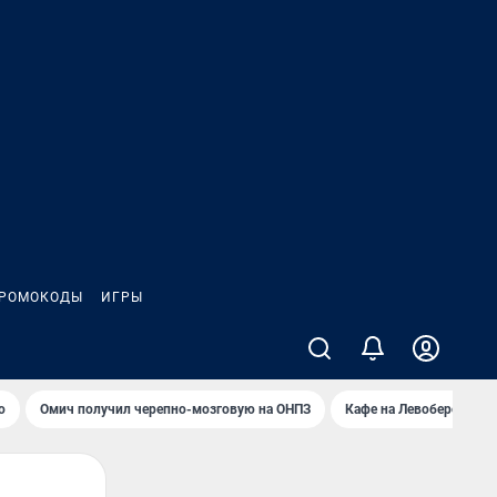
РОМОКОДЫ
ИГРЫ
о
Омич получил черепно-мозговую на ОНПЗ
Кафе на Левобережье в