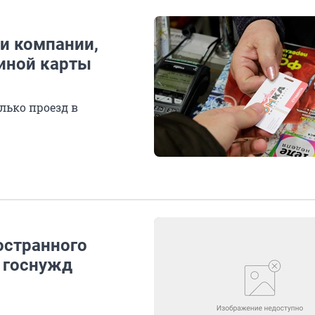
и компании,
диной карты
лько проезд в
остранного
 госнужд