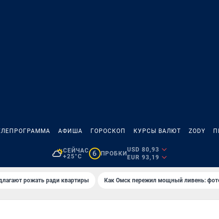
ЕЛЕПРОГРАММА
АФИША
ГОРОСКОП
КУРСЫ ВАЛЮТ
ZODY
П
USD 80,93
СЕЙЧАС
6
ПРОБКИ
+25°C
EUR 93,19
длагают рожать ради квартиры
Как Омск пережил мощный ливень: фот