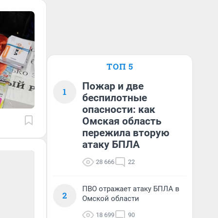
ТОП 5
Пожар и две
1
беспилотные
опасности: как
Омская область
пережила вторую
атаку БПЛА
28 666
22
ПВО отражает атаку БПЛА в
2
Омской области
18 699
90