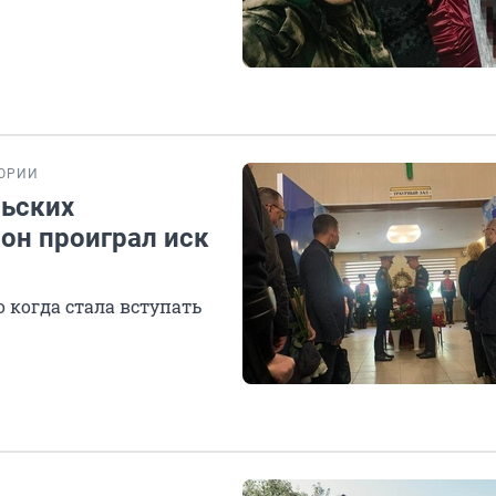
ОРИИ
льских
 он проиграл иск
о когда стала вступать