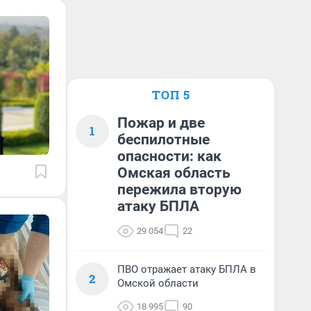
ТОП 5
Пожар и две
1
беспилотные
опасности: как
Омская область
пережила вторую
атаку БПЛА
29 054
22
ПВО отражает атаку БПЛА в
2
Омской области
18 995
90