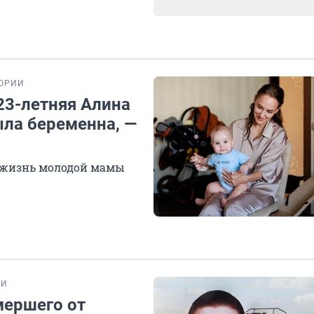
ОРИИ
 23-летняя Алина
ыла беременна, —
ю жизнь молодой мамы
ИИ
мершего от