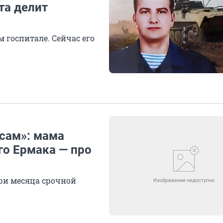
та делит
 госпитале. Сейчас его
сам»: мама
го Ермака — про
ри месяца срочной