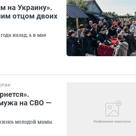
м на Украину».
ним отцом двоих
ода назад, а в мае
ОРИИ
ернется».
мужа на СВО —
ю жизнь молодой мамы