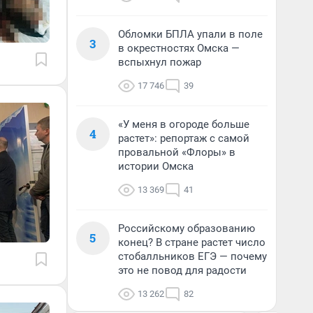
Обломки БПЛА упали в поле
3
в окрестностях Омска —
вспыхнул пожар
17 746
39
«У меня в огороде больше
4
растет»: репортаж с самой
провальной «Флоры» в
истории Омска
13 369
41
Российскому образованию
5
конец? В стране растет число
стобалльников ЕГЭ — почему
это не повод для радости
13 262
82