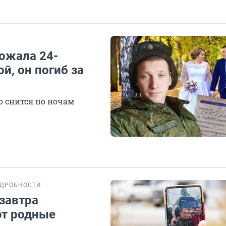
вожала 24-
й, он погиб за
о снится по ночам
ДРОБНОСТИ
 завтра
ют родные