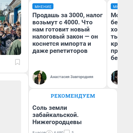
МНЕНИЕ
МНЕНИЕ
Продашь за 3000, налог
Мой ба
возьмут с 4000. Что
береже
нам готовит новый
хотела 
налоговый закон — он
тысяч,
коснется импорта и
кредит,
даже репетиторов
приеха
безопа
Кс
Анастасия Завгородняя
Ав
РЕКОМЕНДУЕМ
Соль земли
забайкальской.
Нижегородцевы
8 часов
6 690
5