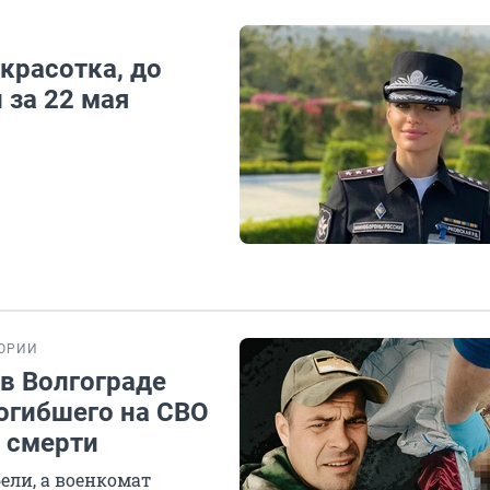
красотка, до
 за 22 мая
ОРИИ
 в Волгограде
огибшего на СВО
о смерти
ели, а военкомат