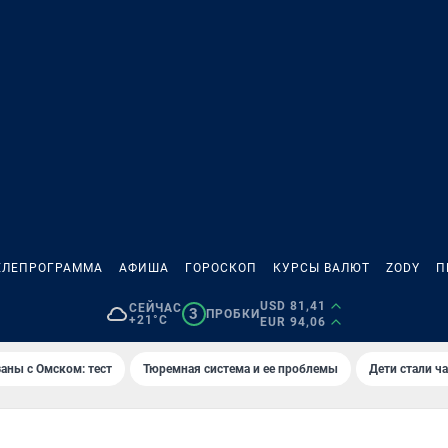
ЕЛЕПРОГРАММА
АФИША
ГОРОСКОП
КУРСЫ ВАЛЮТ
ZODY
П
USD 81,41
СЕЙЧАС
3
ПРОБКИ
+21°C
EUR 94,06
аны с Омском: тест
Тюремная система и ее проблемы
Дети стали ч