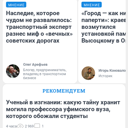
МНЕНИЕ
МНЕНИЕ
Наследие, которое
«Город — как н
чудом не развалилось:
паперти»: краев
транспортный эксперт
возмутился
разнес миф о «вечных»
установкой пам
советских дорогах
Высоцкому в О
Олег Арефьев
Блогер, предприниматель,
Игорь Коновалов
владелец в транспортном
Историк
бизнесе
РЕКОМЕНДУЕМ
Ученый в изгнании: какую тайну хранит
могила профессора уфимского вуза,
которого обожали студенты
4 часа
2 969
1