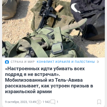
СТРАНА И МИР
КОНФЛИКТ ИЗРАИЛЯ И ПАЛЕСТИНЫ
ЭКСК
«Настроенных идти убивать всех
подряд я не встречал».
Мобилизованный из Тель-Авива
рассказывает, как устроен призыв в
израильской армии
9 октября, 2023, 13:49
1 942
1