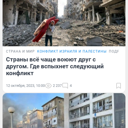
СТРАНА И МИР
КОНФЛИКТ ИЗРАИЛЯ И ПАЛЕСТИНЫ
ПОДРОБН
Страны всё чаще воюют друг с
другом. Где вспыхнет следующий
конфликт
12 октября, 2023, 10:00
2 237
4