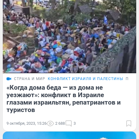
СТРАНА И МИР
КОНФЛИКТ ИЗРАИЛЯ И ПАЛЕСТИНЫ
ПОДР
«Когда дома беда — из дома не
уезжают»: конфликт в Израиле
глазами израильтян, репатриантов и
туристов
9 октября, 2023, 15:26
2 688
3