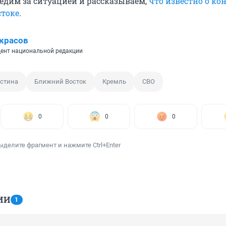
едим за ситуацией и рассказываем,
что известно о ко
стоке
.
красов
ент национальной редакции
стина
Ближний Восток
Кремль
СВО
0
0
0
ыделите фрагмент и нажмите Ctrl+Enter
ИИ
1