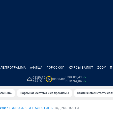
ЕЛЕПРОГРАММА
АФИША
ГОРОСКОП
КУРСЫ ВАЛЮТ
ZODY
П
USD 81,41
СЕЙЧАС
6
ПРОБКИ
+22°C
EUR 94,06
огонька»
Тюремная система и ее проблемы
Какие знаменитости свя
ФЛИКТ ИЗРАИЛЯ И ПАЛЕСТИНЫ
ПОДРОБНОСТИ