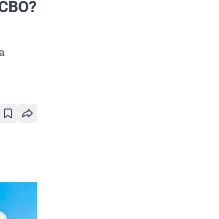
 СВО?
а