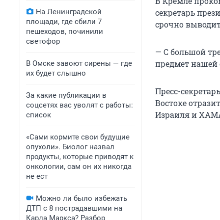
В Кремле проко
На Ленинградской
секретарь през
площади, где сбили 7
срочно выводит
пешеходов, починили
светофор
— С большой тре
предмет нашей о
В Омске завоют сирены — где
их будет слышно
Пресс-секретар
За какие публикации в
Востоке отразит
соцсетях вас уволят с работы:
Израиля и ХАМА
список
«Сами кормите свои будущие
опухоли». Биолог назвал
продукты, которые приводят к
онкологии, сам он их никогда
не ест
Можно ли было избежать
ДТП с 8 пострадавшими на
Карла Маркса? Разбор