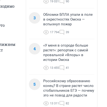
-
19 031
90
бходимо
Обломки БПЛА упали в поле
3
в окрестностях Омска —
вспыхнул пожар
Это
17 794
39
 Ближнем
«У меня в огороде больше
4
кт
растет»: репортаж с самой
провальной «Флоры» в
истории Омска
13 455
41
Российскому образованию
5
конец? В стране растет число
стобалльников ЕГЭ — почему
это не повод для радости
13 311
82