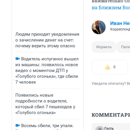
внимательно сл
на Ближнем Во
Иван Не
Корреспонд
Людям приходят уведомления
о зачислении денег на счет:
почему верить этому опасно
Израиль
Пале
Водитель испуганно вышел
из машины: появилось новое
0
видео с моментом ДТП у
«Голубого огонька», где сбили
7 человек
Увидели опечатку? В
Появились новые
подробности о водителе,
который сбил 7 пешеходов у
«Голубого огонька»
КОММЕНТАР
Восемь сбили, три упали.
Гость