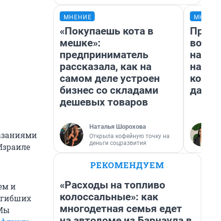
МНЕНИЕ
МНЕНИ
«Покупаешь кота в
Прода
мешке»:
возьм
предприниматель
нам г
рассказала, как на
налог
самом деле устроен
косне
бизнес со складами
даже 
дешевых товаров
Наталья Шорохова
казаниями
Открыла кофейную точку на
деньги соцразвития
Израиле
РЕКОМЕНДУЕМ
«Расходы на топливо
ем и
колоссальные»: как
огибших
многодетная семья едет
 Мы
на автодоме из Барнаула в