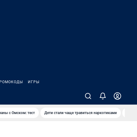
РОМОКОДЫ
ИГРЫ
заны с Омском: тест
Дети стали чаще травиться наркотиками
Появя