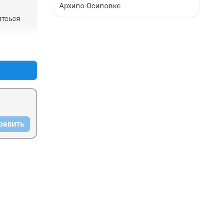
Архипо-Осиповке
тсься 
+0
–0
равить