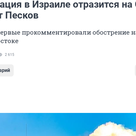
ация в Израиле отразится на
т Песков
первые прокомментировали обострение н
стоке
2 615
арий