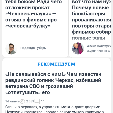
тебя боюсь! Ради чего
вот что нам нуж
отложили прокат
Почему новые
«Человека-паука» —
блокбастеры
отзыв о фильме про
проваливаются,
«человека-булку»
повторы стары
фильмов собир
полные залы
Алёна Золотухи
Надежда Губарь
Журналист НГС
РЕКОМЕНДУЕМ
«Не связывайся с ним!» Чем известен
ревдинский гопник Черкас, избивший
ветерана СВО и грозивший
«отпетушить» его
14 минут
2 339
11
Стены в зеркалах, а управлять можно даже дверями.
Незрячий красноярец создал самую умную квартиру в