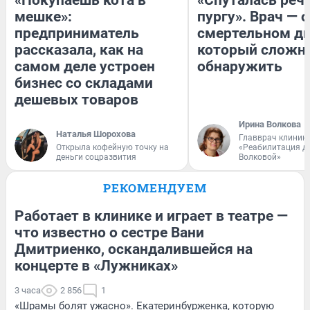
мешке»:
пургу». Врач — о
предприниматель
смертельном ди
рассказала, как на
который сложн
самом деле устроен
обнаружить
бизнес со складами
дешевых товаров
Ирина Волкова
Наталья Шорохова
Главврач клиник
Открыла кофейную точку на
«Реабилитация д
деньги соцразвития
Волковой»
РЕКОМЕНДУЕМ
Работает в клинике и играет в театре —
что известно о сестре Вани
Дмитриенко, оскандалившейся на
концерте в «Лужниках»
3 часа
2 856
1
«Шрамы болят ужасно». Екатеринбурженка, которую