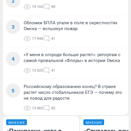
2
19 163
90
Обломки БПЛА упали в поле в окрестностях
3
Омска — вспыхнул пожар
17 944
41
«У меня в огороде больше растет»: репортаж с
4
самой провальной «Флоры» в истории Омска
13 625
41
Российскому образованию конец? В стране
5
растет число стобалльников ЕГЭ — почему это
не повод для радости
13 465
82
МНЕНИЕ
МНЕНИЕ
«Покупаешь кота в
«Спуталась речь