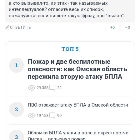
а кто вызывал-то, из этих - так называемых 
интеллектуалов? огласите весь их список, 
пожалуйста! если пишете такую фразу, про "вызов".
+0
–0
ОТВЕТИТЬ
ТОП 5
Пожар и две беспилотные
1
опасности: как Омская область
пережила вторую атаку БПЛА
29 358
22
ПВО отражает атаку БПЛА в Омской области
2
19 153
90
Обломки БПЛА упали в поле в окрестностях
3
Омска — вспыхнул пожар