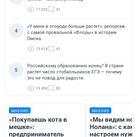
17 932
41
«У меня в огороде больше растет»: репортаж
4
с самой провальной «Флоры» в истории
Омска
13 614
41
Российскому образованию конец? В стране
5
растет число стобалльников ЕГЭ — почему
это не повод для радости
13 450
82
МНЕНИЕ
МНЕНИЕ
«Покупаешь кота в
«Мы видим нов
мешке»:
Нолана»: с как
предприниматель
настроем нужн